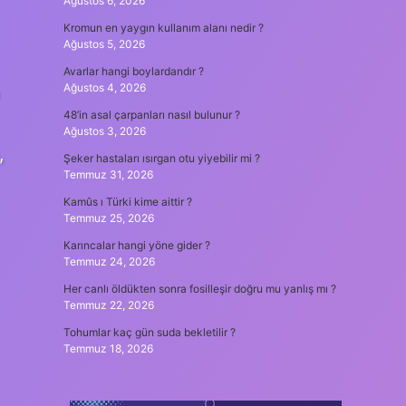
Ağustos 6, 2026
Kromun en yaygın kullanım alanı nedir ?
Ağustos 5, 2026
Avarlar hangi boylardandır ?
Ağustos 4, 2026
a
48’in asal çarpanları nasıl bulunur ?
Ağustos 3, 2026
,
Şeker hastaları ısırgan otu yiyebilir mi ?
Temmuz 31, 2026
Kamûs ı Türki kime aittir ?
Temmuz 25, 2026
Karıncalar hangi yöne gider ?
Temmuz 24, 2026
Her canlı öldükten sonra fosilleşir doğru mu yanlış mı ?
Temmuz 22, 2026
Tohumlar kaç gün suda bekletilir ?
Temmuz 18, 2026