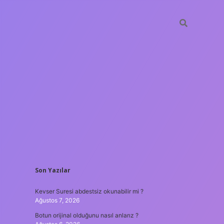
SIDEBAR
Son Yazılar
hiltonbet güncel giriş
tulipb
Kevser Suresi abdestsiz okunabilir mi ?
Ağustos 7, 2026
Botun orijinal olduğunu nasıl anlarız ?