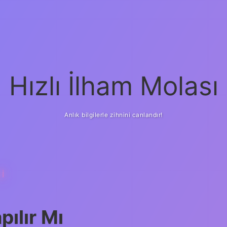
Hızlı İlham Molası
Anlık bilgilerle zihnini canlandır!
I
pılır Mı