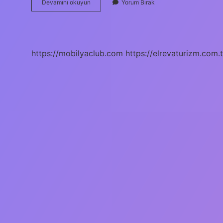
15
Devamını okuyun
Yorum Bırak
Yaşında
Fitness
Yapılır
Mı
https://mobilyaclub.com
https://elrevaturizm.com.t