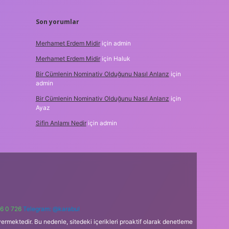
Son yorumlar
Merhamet Erdem Midir
için
admin
Merhamet Erdem Midir
için
Haluk
Bir Cümlenin Nominativ Olduğunu Nasıl Anlarız
için
admin
Bir Cümlenin Nominativ Olduğunu Nasıl Anlarız
için
Ayaz
Sifin Anlamı Nedir
için
admin
6 0 726
Telegram: @karabul
ermektedir. Bu nedenle, sitedeki içerikleri proaktif olarak denetleme