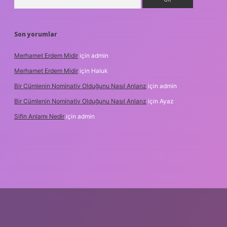
Son yorumlar
Merhamet Erdem Midir
için
admin
Merhamet Erdem Midir
için
Haluk
Bir Cümlenin Nominativ Olduğunu Nasıl Anlarız
için
admin
Bir Cümlenin Nominativ Olduğunu Nasıl Anlarız
için
Ayaz
Sifin Anlamı Nedir
için
admin
 giriş
tulipbet.online