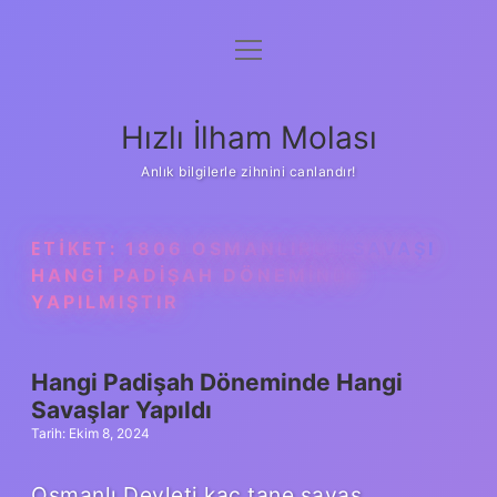
menüyü
Anasayfa
aç
Gizlilik Politikası
Hızlı İlham Molası
Yasal Uyarı
Anlık bilgilerle zihnini canlandır!
Hakkımızda
ETIKET:
1806 OSMANLIRUS SAVAŞI
HANGI PADIŞAH DÖNEMINDE
YAPILMIŞTIR
Hangi Padişah Döneminde Hangi
Savaşlar Yapıldı
Tarih: Ekim 8, 2024
Osmanlı Devleti kaç tane savaş