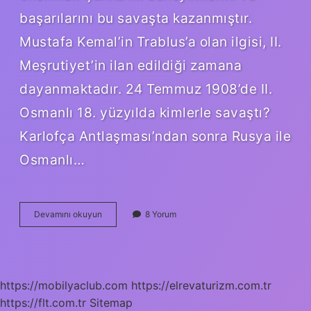
başarılarını bu savaşta kazanmıştır.
Mustafa Kemal’in Trablus’a olan ilgisi, II.
Meşrutiyet’in ilan edildiği zamana
dayanmaktadır. 24 Temmuz 1908’de II.
Osmanlı 18. yüzyılda kimlerle savaştı?
Karlofça Antlaşması’ndan sonra Rusya ile
Osmanlı…
Hangi
Devamını okuyun
8 Yorum
Padişah
Döneminde
Hangi
Savaşlar
Yapıldı
https://mobilyaclub.com
https://elrevaturizm.com.tr
https://flt.com.tr
Sitemap