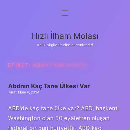
menüyü
Anasayfa
aç
Gizlilik Politikası
Hızlı İlham Molası
Yasal Uyarı
Anlık bilgilerle zihnini canlandır!
Hakkımızda
ETIKET:
ABDYI KIM KURDU
Abdnin Kaç Tane Ülkesi Var
Tarih: Ekim 4, 2024
ABD’de kaç tane ülke var? ABD, başkenti
Washington olan 50 eyaletten oluşan
federal bir cumhuriyettir. ABD kaç