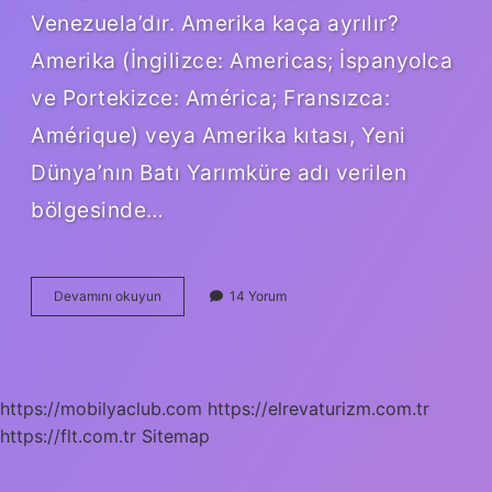
Venezuela’dır. Amerika kaça ayrılır?
Amerika (İngilizce: Americas; İspanyolca
ve Portekizce: América; Fransızca:
Amérique) veya Amerika kıtası, Yeni
Dünya’nın Batı Yarımküre adı verilen
bölgesinde…
Abdnin
Devamını okuyun
14 Yorum
Kaç
Tane
Ülkesi
Var
https://mobilyaclub.com
https://elrevaturizm.com.tr
https://flt.com.tr
Sitemap