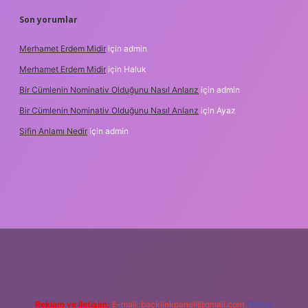
Son yorumlar
Merhamet Erdem Midir
için
admin
Merhamet Erdem Midir
için
Haluk
Bir Cümlenin Nominativ Olduğunu Nasıl Anlarız
için
admin
Bir Cümlenin Nominativ Olduğunu Nasıl Anlarız
için
Ayaz
Sifin Anlamı Nedir
için
admin
 giriş
tulipbet.online
Reklam ve İletişim:
E-mail:
backlinkpaneli@gmail.com
Teams: