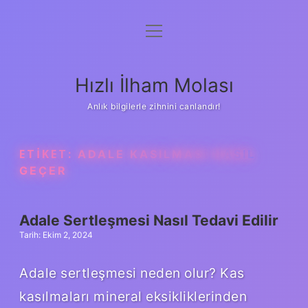
menüyü
Anasayfa
aç
Gizlilik Politikası
Hızlı İlham Molası
Yasal Uyarı
Anlık bilgilerle zihnini canlandır!
Hakkımızda
ETIKET:
ADALE KASILMASI NASIL
GEÇER
Adale Sertleşmesi Nasıl Tedavi Edilir
Tarih: Ekim 2, 2024
Adale sertleşmesi neden olur? Kas
kasılmaları mineral eksikliklerinden