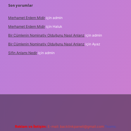
Son yorumlar
Merhamet Erdem Midir
için
admin
Merhamet Erdem Midir
için
Haluk
Bir Cümlenin Nominativ Olduğunu Nasıl Anlarız
için
admin
Bir Cümlenin Nominativ Olduğunu Nasıl Anlarız
için
Ayaz
Sifin Anlamı Nedir
için
admin
e
Reklam ve İletişim:
E-mail:
backlinkpaneli@gmail.com
Teams: