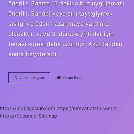
önerilir. Saatte 15 dakika buz uygulaması
önerilir. Bandaj veya sıkı tayt giymek
şişliği ve ödemi azaltmaya yardımcı
olacaktır. 2. ve 3. derece yırtıklar için
tedavi süresi daha uzundur. Akut fazdan
sonra fizyoterapi…
Adale
Devamını okuyun
Yorum Bırak
Sertleşmesi
Nasıl
Tedavi
Edilir
https://mobilyaclub.com
https://elrevaturizm.com.tr
https://flt.com.tr
Sitemap