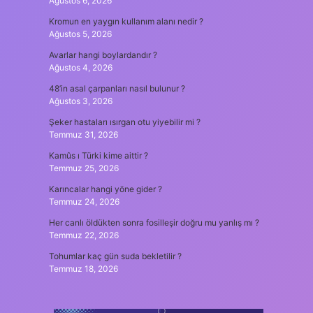
Ağustos 6, 2026
Kromun en yaygın kullanım alanı nedir ?
Ağustos 5, 2026
Avarlar hangi boylardandır ?
Ağustos 4, 2026
48’in asal çarpanları nasıl bulunur ?
Ağustos 3, 2026
Şeker hastaları ısırgan otu yiyebilir mi ?
Temmuz 31, 2026
Kamûs ı Türki kime aittir ?
Temmuz 25, 2026
Karıncalar hangi yöne gider ?
Temmuz 24, 2026
Her canlı öldükten sonra fosilleşir doğru mu yanlış mı ?
Temmuz 22, 2026
Tohumlar kaç gün suda bekletilir ?
Temmuz 18, 2026