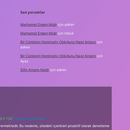
Son yorumlar
Merhamet Erdem Midir
için
admin
Merhamet Erdem Midir
için
Haluk
Bir Cümlenin Nominativ Olduğunu Nasıl Anlarız
için
admin
Bir Cümlenin Nominativ Olduğunu Nasıl Anlarız
için
Ayaz
Sifin Anlamı Nedir
için
admin
6 0 726
Telegram: @karabul
ermektedir. Bu nedenle, sitedeki içerikleri proaktif olarak denetleme