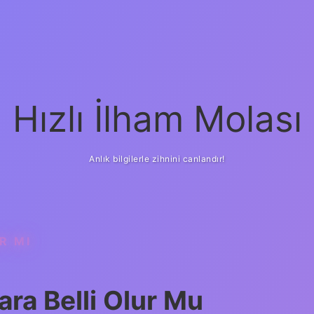
Hızlı İlham Molası
Anlık bilgilerle zihnini canlandır!
R MI
ra Belli Olur Mu