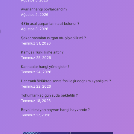
Ağustos 5, 2026
Avarlar hangi boylardandır ?
Ağustos 4, 2026
48’in asal çarpanları nasıl bulunur ?
Ağustos 3, 2026
n
Şeker hastaları ısırgan otu yiyebilir mi ?
Temmuz 31, 2026
Kamûs ı Türki kime aittir ?
Temmuz 25, 2026
Karıncalar hangi yöne gider ?
Temmuz 24, 2026
Her canlı öldükten sonra fosilleşir doğru mu yanlış mı ?
Temmuz 22, 2026
Tohumlar kaç gün suda bekletilir ?
Temmuz 18, 2026
Beyni olmayan hayvan hangi hayvandır ?
Temmuz 17, 2026