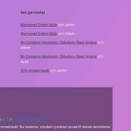
Son yorumlar
Merhamet Erdem Midir
için
admin
Merhamet Erdem Midir
için
Haluk
Bir Cümlenin Nominativ Olduğunu Nasıl Anlarız
için
admin
Bir Cümlenin Nominativ Olduğunu Nasıl Anlarız
için
Ayaz
Sifin Anlamı Nedir
için
admin
6 0 726
Telegram: @karabul
ermektedir. Bu nedenle, sitedeki içerikleri proaktif olarak denetleme