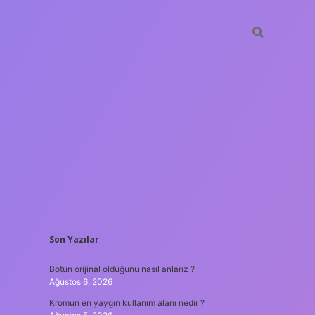
SIDEBAR
Son Yazılar
hiltonbet güncel giriş
tulipbe
Botun orijinal olduğunu nasıl anlarız ?
Ağustos 6, 2026
Kromun en yaygın kullanım alanı nedir ?