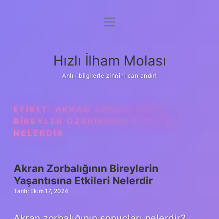
menüyü
Anasayfa
aç
Gizlilik Politikası
Hızlı İlham Molası
Yasal Uyarı
Anlık bilgilerle zihnini canlandır!
Hakkımızda
ETIKET:
AKRAN ZORBALIĞININ
BIREYLER ÜZERINDEKI ETKILERI
NELERDIR
Akran Zorbalığının Bireylerin
Yaşantısına Etkileri Nelerdir
Tarih: Ekim 17, 2024
Akran zorbalığının sonuçları nelerdir?