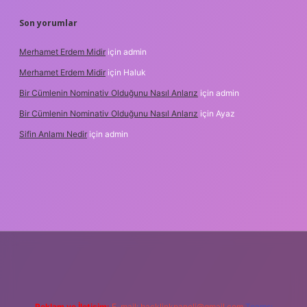
Son yorumlar
Merhamet Erdem Midir
için
admin
Merhamet Erdem Midir
için
Haluk
Bir Cümlenin Nominativ Olduğunu Nasıl Anlarız
için
admin
Bir Cümlenin Nominativ Olduğunu Nasıl Anlarız
için
Ayaz
Sifin Anlamı Nedir
için
admin
 giriş
tulipbet.online
Reklam ve İletişim:
E-mail:
backlinkpaneli@gmail.com
Teams: