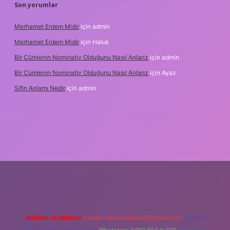
Son yorumlar
Merhamet Erdem Midir
için
admin
Merhamet Erdem Midir
için
Haluk
Bir Cümlenin Nominativ Olduğunu Nasıl Anlarız
için
admin
Bir Cümlenin Nominativ Olduğunu Nasıl Anlarız
için
Ayaz
Sifin Anlamı Nedir
için
admin
hiltonbet güncel giriş
tulipbet.online
Reklam ve İletişim:
E-mail:
backlinkpaneli@gmail.com
Teams: