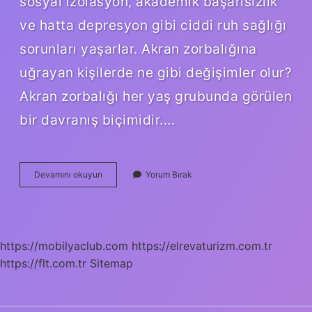
sosyal izolasyon, akademik başarısızlık
ve hatta depresyon gibi ciddi ruh sağlığı
sorunları yaşarlar. Akran zorbalığına
uğrayan kişilerde ne gibi değişimler olur?
Akran zorbalığı her yaş grubunda görülen
bir davranış biçimidir.…
Akran
Devamını okuyun
Yorum Bırak
Zorbalığının
Bireylerin
Yaşantısına
Etkileri
Nelerdir
https://mobilyaclub.com
https://elrevaturizm.com.tr
https://flt.com.tr
Sitemap