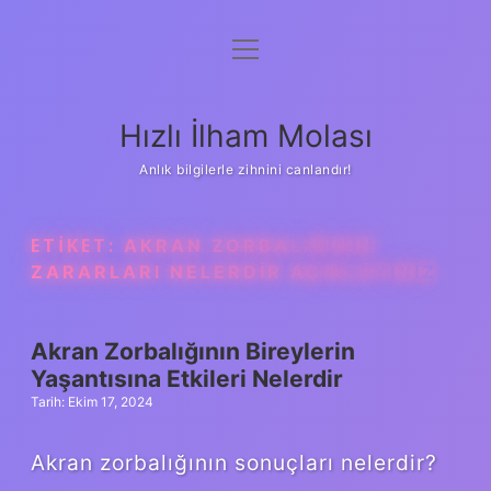
menüyü
Anasayfa
aç
Gizlilik Politikası
Hızlı İlham Molası
Yasal Uyarı
Anlık bilgilerle zihnini canlandır!
Hakkımızda
ETIKET:
AKRAN ZORBALIĞININ
ZARARLARI NELERDIR AÇIKLAYINIZ
Akran Zorbalığının Bireylerin
Yaşantısına Etkileri Nelerdir
Tarih: Ekim 17, 2024
Akran zorbalığının sonuçları nelerdir?