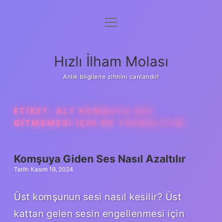
menüyü
Anasayfa
aç
Gizlilik Politikası
Hızlı İlham Molası
Yasal Uyarı
Anlık bilgilerle zihnini canlandır!
Hakkımızda
ETIKET:
ALT KOMŞUYA SES
GITMEMESI IÇIN NE YAPMALIYIM
Komşuya Giden Ses Nasıl Azaltılır
Tarih: Kasım 19, 2024
Üst komşunun sesi nasıl kesilir? Üst
kattan gelen sesin engellenmesi için