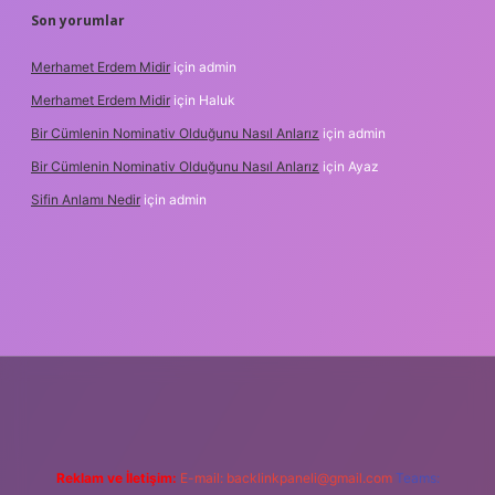
Son yorumlar
Merhamet Erdem Midir
için
admin
Merhamet Erdem Midir
için
Haluk
Bir Cümlenin Nominativ Olduğunu Nasıl Anlarız
için
admin
Bir Cümlenin Nominativ Olduğunu Nasıl Anlarız
için
Ayaz
Sifin Anlamı Nedir
için
admin
hiltonbet güncel giriş
tulipbet.online
Reklam ve İletişim:
E-mail:
backlinkpaneli@gmail.com
Teams: