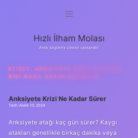
menüyü
Anasayfa
aç
Gizlilik Politikası
Hızlı İlham Molası
Yasal Uyarı
Anlık bilgilerle zihnini canlandır!
Hakkımızda
ETIKET:
ANKSIYETE KRIZI GEÇIREN
BIRI NASIL SAKINLEŞTIRILIR
Anksiyete Krizi Ne Kadar Sürer
Tarih: Aralık 10, 2024
Anksiyete atağı kaç gün sürer? Kaygı
atakları genellikle birkaç dakika veya