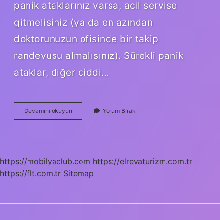
panik ataklarınız varsa, acil servise
gitmelisiniz (ya da en azından
doktorunuzun ofisinde bir takip
randevusu almalısınız). Sürekli panik
ataklar, diğer ciddi…
Anksiyete
Devamını okuyun
Yorum Bırak
Krizi
Ne
Kadar
Sürer
https://mobilyaclub.com
https://elrevaturizm.com.tr
https://flt.com.tr
Sitemap