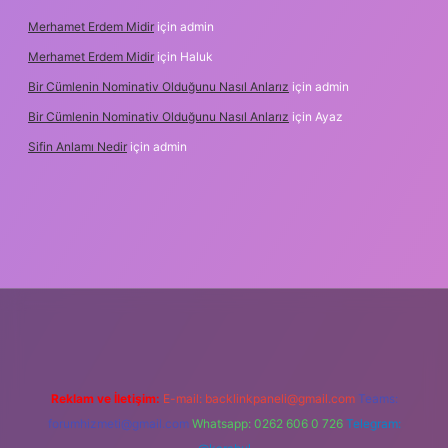
Merhamet Erdem Midir
için
admin
Merhamet Erdem Midir
için
Haluk
Bir Cümlenin Nominativ Olduğunu Nasıl Anlarız
için
admin
Bir Cümlenin Nominativ Olduğunu Nasıl Anlarız
için
Ayaz
Sifin Anlamı Nedir
için
admin
 giriş
tulipbet.online
Reklam ve İletişim:
E-mail:
backlinkpaneli@gmail.com
Teams:
forumhizmeti@gmail.com
Whatsapp: 0262 606 0 726
Telegram: