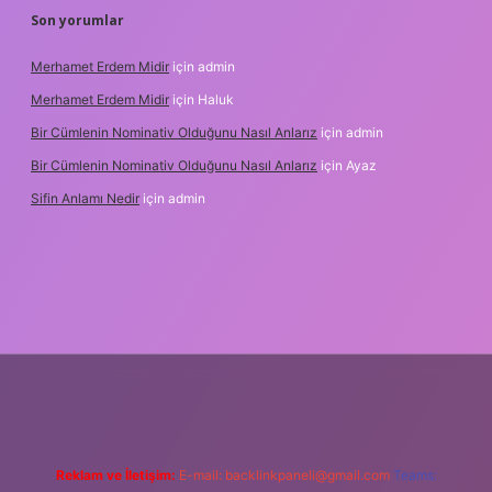
Son yorumlar
Merhamet Erdem Midir
için
admin
Merhamet Erdem Midir
için
Haluk
Bir Cümlenin Nominativ Olduğunu Nasıl Anlarız
için
admin
Bir Cümlenin Nominativ Olduğunu Nasıl Anlarız
için
Ayaz
Sifin Anlamı Nedir
için
admin
 giriş
tulipbet.online
Reklam ve İletişim:
E-mail:
backlinkpaneli@gmail.com
Teams: