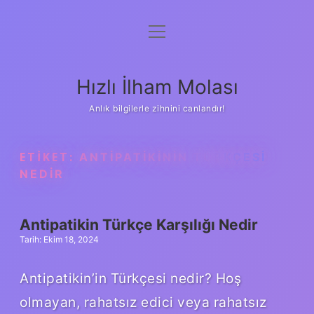
menüyü
Anasayfa
aç
Gizlilik Politikası
Hızlı İlham Molası
Yasal Uyarı
Anlık bilgilerle zihnini canlandır!
Hakkımızda
ETIKET:
ANTIPATIKININ TÜRKÇESI
NEDIR
Antipatikin Türkçe Karşılığı Nedir
Tarih: Ekim 18, 2024
Antipatikin’in Türkçesi nedir? Hoş
olmayan, rahatsız edici veya rahatsız