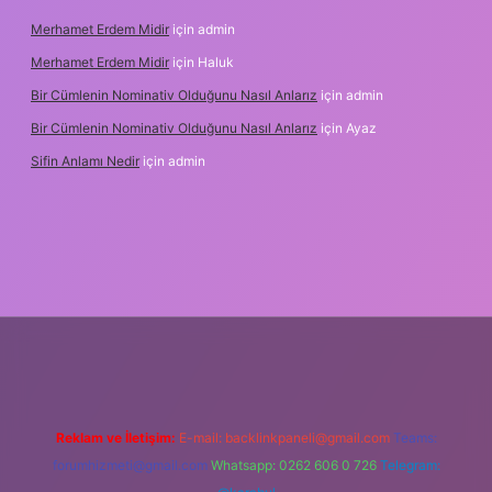
Merhamet Erdem Midir
için
admin
Merhamet Erdem Midir
için
Haluk
Bir Cümlenin Nominativ Olduğunu Nasıl Anlarız
için
admin
Bir Cümlenin Nominativ Olduğunu Nasıl Anlarız
için
Ayaz
Sifin Anlamı Nedir
için
admin
 giriş
tulipbet.online
Reklam ve İletişim:
E-mail:
backlinkpaneli@gmail.com
Teams:
forumhizmeti@gmail.com
Whatsapp: 0262 606 0 726
Telegram: