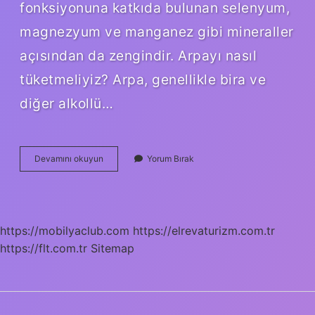
fonksiyonuna katkıda bulunan selenyum,
magnezyum ve manganez gibi mineraller
açısından da zengindir. Arpayı nasıl
tüketmeliyiz? Arpa, genellikle bira ve
diğer alkollü…
Arpa
Devamını okuyun
Yorum Bırak
Ne
Için
Faydalı
https://mobilyaclub.com
https://elrevaturizm.com.tr
https://flt.com.tr
Sitemap