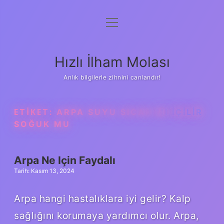
menüyü
Anasayfa
aç
Gizlilik Politikası
Hızlı İlham Molası
Yasal Uyarı
Anlık bilgilerle zihnini canlandır!
Hakkımızda
ETIKET:
ARPA SUYU SICAK MI IÇILIR
SOĞUK MU
Arpa Ne Için Faydalı
Tarih: Kasım 13, 2024
Arpa hangi hastalıklara iyi gelir? Kalp
sağlığını korumaya yardımcı olur. Arpa,