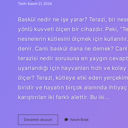
Tarih: Kasım 21, 2024
Baskül nedir ne işe yarar? Terazi, bir n
yönlü kuvveti ölçen bir cihazdır. Peki, “T
nesnelerin kütlesini ölçmek için kullanılır
denir. Canlı baskül dana ne demek? Canlı
terazisi nedir sorusuna en yaygın cevaptır
uyarlandığı için hayvanları hızlı ve kola
ölçer? Terazi, kütleye etki eden yerçekim
biridir ve hayatın birçok alanında ihtiyaç 
karıştırılan iki farklı alettir. Bu iki…
Hayvanlarda
Devamını okuyun
Yorum Bırak
Baskül