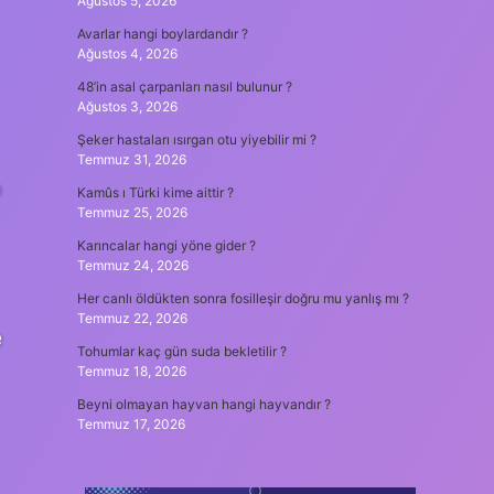
Ağustos 5, 2026
Avarlar hangi boylardandır ?
Ağustos 4, 2026
48’in asal çarpanları nasıl bulunur ?
Ağustos 3, 2026
Şeker hastaları ısırgan otu yiyebilir mi ?
Temmuz 31, 2026
n
Kamûs ı Türki kime aittir ?
Temmuz 25, 2026
Karıncalar hangi yöne gider ?
Temmuz 24, 2026
Her canlı öldükten sonra fosilleşir doğru mu yanlış mı ?
Temmuz 22, 2026
e
Tohumlar kaç gün suda bekletilir ?
Temmuz 18, 2026
Beyni olmayan hayvan hangi hayvandır ?
Temmuz 17, 2026