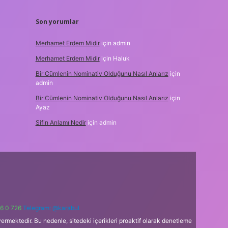
Son yorumlar
Merhamet Erdem Midir
için
admin
Merhamet Erdem Midir
için
Haluk
Bir Cümlenin Nominativ Olduğunu Nasıl Anlarız
için
admin
Bir Cümlenin Nominativ Olduğunu Nasıl Anlarız
için
Ayaz
Sifin Anlamı Nedir
için
admin
6 0 726
Telegram: @karabul
ermektedir. Bu nedenle, sitedeki içerikleri proaktif olarak denetleme