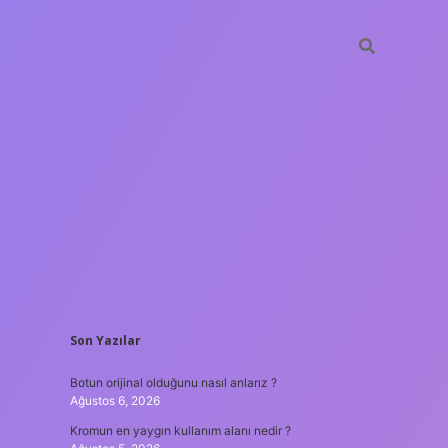
SIDEBAR
Son Yazılar
hiltonbet güncel giriş
tulipbe
Botun orijinal olduğunu nasıl anlarız ?
Ağustos 6, 2026
Kromun en yaygın kullanım alanı nedir ?