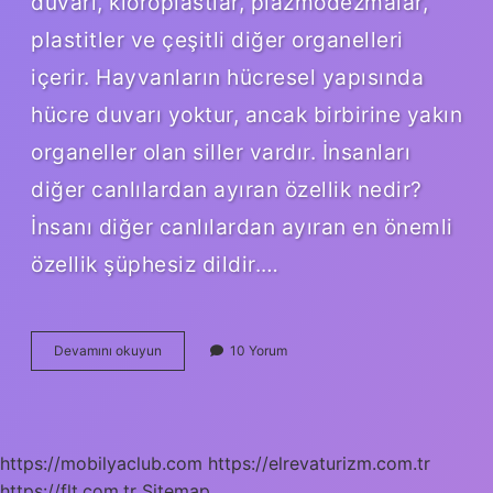
duvarı, kloroplastlar, plazmodezmalar,
plastitler ve çeşitli diğer organelleri
içerir. Hayvanların hücresel yapısında
hücre duvarı yoktur, ancak birbirine yakın
organeller olan siller vardır. İnsanları
diğer canlılardan ayıran özellik nedir?
İnsanı diğer canlılardan ayıran en önemli
özellik şüphesiz dildir.…
Bitkileri
Devamını okuyun
10 Yorum
Diğer
Canlılardan
Ayıran
Özellik
Nedir
https://mobilyaclub.com
https://elrevaturizm.com.tr
https://flt.com.tr
Sitemap