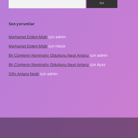
Son yorumlar
Merhamet Erdem Midir
için
admin
Merhamet Erdem Midir
için
Haluk
Bir Cümlenin Nominativ Olduğunu Nasıl Anlarız
için
admin
Bir Cümlenin Nominativ Olduğunu Nasıl Anlarız
için
Ayaz
Sifin Anlamı Nedir
için
admin
iltonbet güncel giriş
tulipbet.online