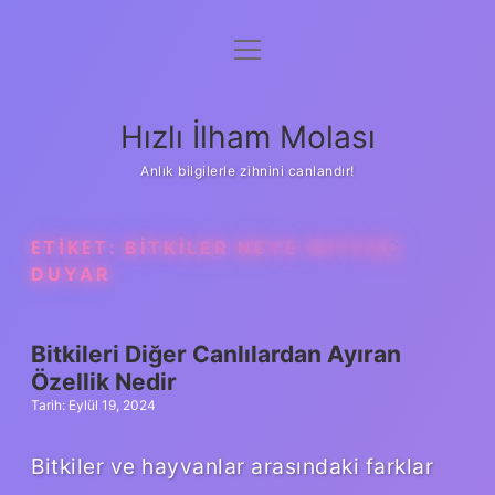
menüyü
Anasayfa
aç
Gizlilik Politikası
Hızlı İlham Molası
Yasal Uyarı
Anlık bilgilerle zihnini canlandır!
Hakkımızda
ETIKET:
BITKILER NEYE IHTIYAÇ
DUYAR
Bitkileri Diğer Canlılardan Ayıran
Özellik Nedir
Tarih: Eylül 19, 2024
Bitkiler ve hayvanlar arasındaki farklar