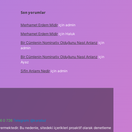
Son yorumlar
Merhamet Erdem Midir
için
admin
Merhamet Erdem Midir
için
Haluk
Bir Cümlenin Nominativ Olduğunu Nasıl Anlarız
için
admin
Bir Cümlenin Nominativ Olduğunu Nasıl Anlarız
için
Ayaz
Sifin Anlamı Nedir
için
admin
6 0 726
Telegram: @karabul
ermektedir. Bu nedenle, sitedeki içerikleri proaktif olarak denetleme