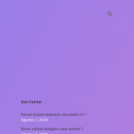
SIDEBAR
Son Yazılar
hiltonbet güncel giriş
tulipbet
Kevser Suresi abdestsiz okunabilir mi ?
Ağustos 7, 2026
Botun orijinal olduğunu nasıl anlarız ?