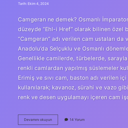
Tarih: Ekim 4, 2024
Camgeran ne demek? Osmanlı İmparatorlu
düzeyde “Ehl-i Href” olarak bilinen özel 
“Camgeran” adı verilen cam ustaları da 
Anadolu’da Selçuklu ve Osmanlı dönemleri
Genellikle camilerde, türbelerde, saray
renkli camlardan yapılmış süslemeler kul
Erimiş ve sıvı cam, baston adı verilen içi
kullanılarak; kavanoz, sürahi ve vazo gi
renk ve desen uygulamayı içeren cam işç
Osmanlıda
Devamını okuyun
14 Yorum
Cam