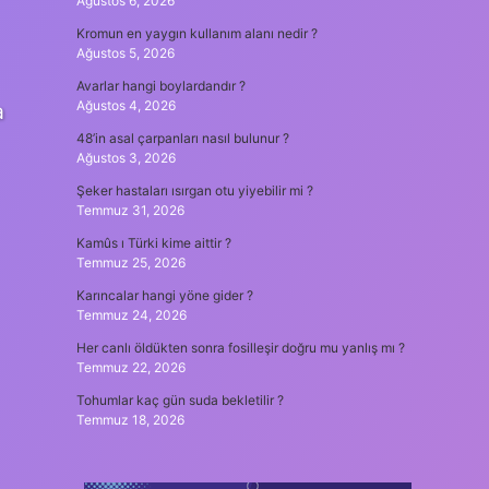
Ağustos 6, 2026
Kromun en yaygın kullanım alanı nedir ?
Ağustos 5, 2026
Avarlar hangi boylardandır ?
Ağustos 4, 2026
a
48’in asal çarpanları nasıl bulunur ?
Ağustos 3, 2026
Şeker hastaları ısırgan otu yiyebilir mi ?
Temmuz 31, 2026
Kamûs ı Türki kime aittir ?
Temmuz 25, 2026
Karıncalar hangi yöne gider ?
Temmuz 24, 2026
Her canlı öldükten sonra fosilleşir doğru mu yanlış mı ?
Temmuz 22, 2026
Tohumlar kaç gün suda bekletilir ?
Temmuz 18, 2026