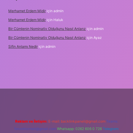
Merhamet Erdem Midir
için
admin
Merhamet Erdem Midir
için
Haluk
Bir Cümlenin Nominativ Olduğunu Nasıl Anlarız
için
admin
Bir Cümlenin Nominativ Olduğunu Nasıl Anlarız
için
Ayaz
Sifin Anlamı Nedir
için
admin
 giriş
tulipbet.online
Reklam ve İletişim:
E-mail:
backlinkpaneli@gmail.com
Teams:
forumhizmeti@gmail.com
Whatsapp: 0262 606 0 726
Telegram: