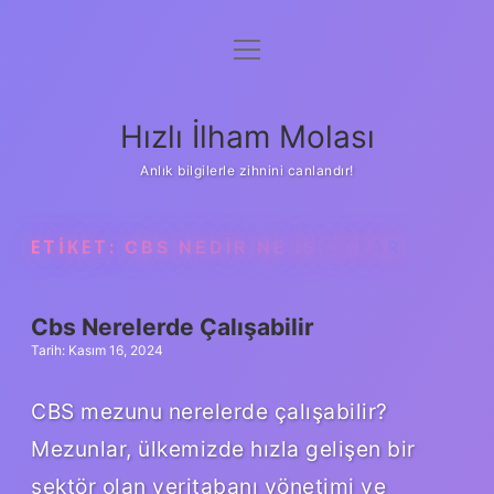
menüyü
Anasayfa
aç
Gizlilik Politikası
Hızlı İlham Molası
Yasal Uyarı
Anlık bilgilerle zihnini canlandır!
Hakkımızda
ETIKET:
CBS NEDIR NE IŞ YAPAR
Cbs Nerelerde Çalışabilir
Tarih: Kasım 16, 2024
CBS mezunu nerelerde çalışabilir?
Mezunlar, ülkemizde hızla gelişen bir
sektör olan veritabanı yönetimi ve