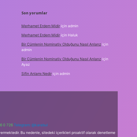
Son yorumlar
Merhamet Erdem Midir
için
admin
Merhamet Erdem Midir
için
Haluk
Bir Cümlenin Nominativ Olduğunu Nasıl Anlarız
için
admin
Bir Cümlenin Nominativ Olduğunu Nasıl Anlarız
için
Ayaz
Sifin Anlamı Nedir
için
admin
6 0 726
Telegram: @karabul
ermektedir. Bu nedenle, sitedeki içerikleri proaktif olarak denetleme