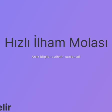
Hızlı İlham Molası
Anlık bilgilerle zihnini canlandır!
lir