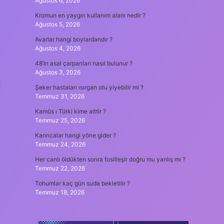
Ağustos 6, 2026
Kromun en yaygın kullanım alanı nedir ?
Ağustos 5, 2026
Avarlar hangi boylardandır ?
Ağustos 4, 2026
48’in asal çarpanları nasıl bulunur ?
Ağustos 3, 2026
Şeker hastaları ısırgan otu yiyebilir mi ?
Temmuz 31, 2026
Kamûs ı Türki kime aittir ?
Temmuz 25, 2026
Karıncalar hangi yöne gider ?
Temmuz 24, 2026
Her canlı öldükten sonra fosilleşir doğru mu yanlış mı ?
Temmuz 22, 2026
Tohumlar kaç gün suda bekletilir ?
Temmuz 18, 2026