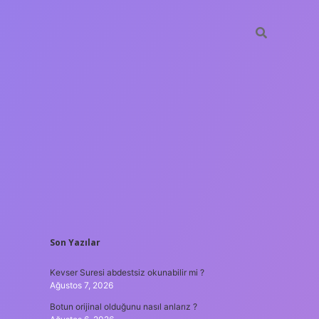
SIDEBAR
Son Yazılar
hiltonbet
Kevser Suresi abdestsiz okunabilir mi ?
Ağustos 7, 2026
Botun orijinal olduğunu nasıl anlarız ?