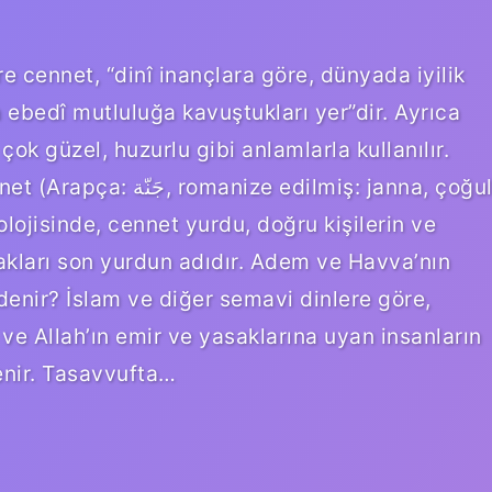
 cennet, “dinî inançlara göre, dünyada iyilik
ebedî mutluluğa kavuştukları yer”dir. Ayrıca
çok güzel, huzurlu gibi anlamlarla kullanılır.
 edilmiş: janna, çoğul
akları son yurdun adıdır. Adem ve Havva’nın
denir? İslam ve diğer semavi dinlere göre,
e Allah’ın emir ve yasaklarına uyan insanların
enir. Tasavvufta…