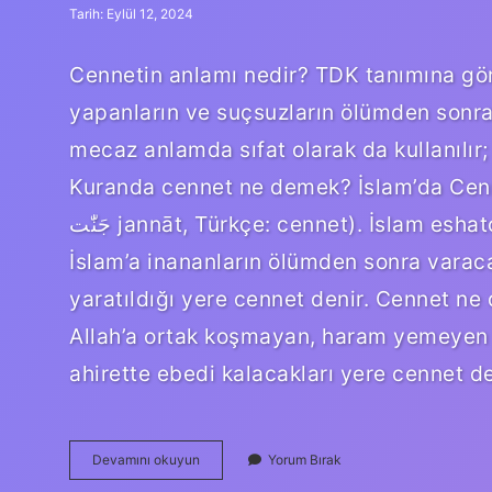
Tarih: Eylül 12, 2024
Cennetin anlamı nedir? TDK tanımına göre
yapanların ve suçsuzların ölümden sonra 
mecaz anlamda sıfat olarak da kullanılır; 
Kuranda cennet ne demek? İslam’da Cennet (Arapça: جَنّة‎, romanize
جَنّٰت jannāt, Türkçe: cennet). İslam eshatolojisinde, cennet yurdu, doğru kişilerin ve
İslam’a inananların ölümden sonra varac
yaratıldığı yere cennet denir. Cennet ne 
Allah’a ortak koşmayan, haram yemeyen v
ahirette ebedi kalacakları yere cennet d
Cennet
Devamını okuyun
Yorum Bırak
Ne