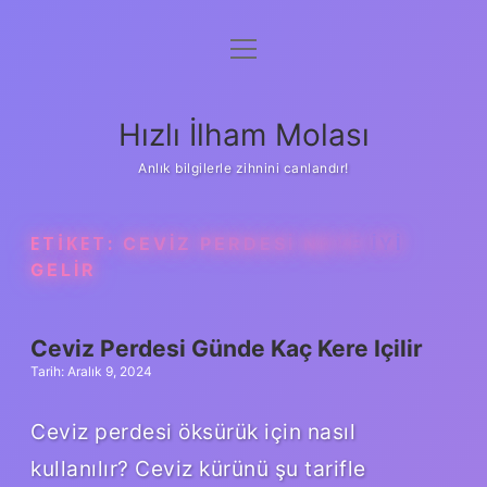
menüyü
Anasayfa
aç
Gizlilik Politikası
Hızlı İlham Molası
Yasal Uyarı
Anlık bilgilerle zihnini canlandır!
Hakkımızda
ETIKET:
CEVIZ PERDESI NEYE IYI
GELIR
Ceviz Perdesi Günde Kaç Kere Içilir
Tarih: Aralık 9, 2024
Ceviz perdesi öksürük için nasıl
kullanılır? Ceviz kürünü şu tarifle