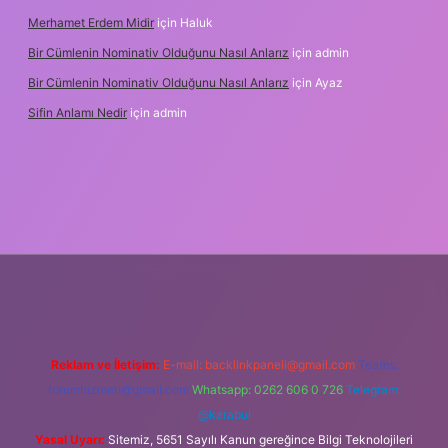
Merhamet Erdem Midir
için
Haluk
Bir Cümlenin Nominativ Olduğunu Nasıl Anlarız
için
admin
Bir Cümlenin Nominativ Olduğunu Nasıl Anlarız
için
Ayaz
Sifin Anlamı Nedir
için
admin
ne
Reklam ve İletişim:
E-mail:
backlinkpaneli@gmail.com
Teams:
forumhizmeti@gmail.com
Whatsapp: 0262 606 0 726
Telegram:
@karabul
Yasal Uyarı:
Sitemiz, 5651 Sayılı Kanun gereğince Bilgi Teknolojileri