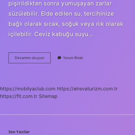
pişirildikten sonra yumuşayan zarlar
süzülebilir. Elde edilen su, tercihinize
bağlı olarak sıcak, soğuk veya ılık olarak
içilebilir. Ceviz kabuğu suyu…
Ceviz
Devamını okuyun
Yorum Bırak
Perdesi
Günde
Kaç
Kere
Içilir
https://mobilyaclub.com
https://elrevaturizm.com.tr
https://flt.com.tr
Sitemap
Son Yazılar