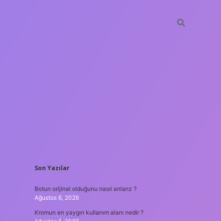
SIDEBAR
Son Yazılar
hiltonbet günce
Botun orijinal olduğunu nasıl anlarız ?
Ağustos 6, 2026
Kromun en yaygın kullanım alanı nedir ?