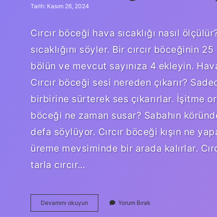
Tarih: Kasım 26, 2024
Cırcır böceği hava sıcaklığı nasıl ölçülür?
sıcaklığını söyler. Bir cırcır böceğinin 
bölün ve mevcut sayınıza 4 ekleyin. Hava 
Cırcır böceği sesi nereden çıkarır? Sadec
birbirine sürterek ses çıkarırlar. İşitme 
böceği ne zaman susar? Sabahın köründe,
defa söylüyor. Cırcır böceği kışın ne yapa
üreme mevsiminde bir arada kalırlar. Cırc
tarla cırcır…
Cırcır
Devamını okuyun
Yorum Bırak
Böceği