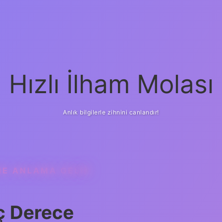
Hızlı İlham Molası
Anlık bilgilerle zihnini canlandır!
NE ANLAMA GELIR
aç Derece