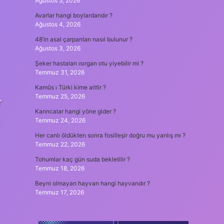
Ağustos 5, 2026
Avarlar hangi boylardandır ?
Ağustos 4, 2026
48’in asal çarpanları nasıl bulunur ?
Ağustos 3, 2026
Şeker hastaları ısırgan otu yiyebilir mi ?
Temmuz 31, 2026
Kamûs ı Türki kime aittir ?
Temmuz 25, 2026
r
Karıncalar hangi yöne gider ?
Temmuz 24, 2026
Her canlı öldükten sonra fosilleşir doğru mu yanlış mı ?
Temmuz 22, 2026
Tohumlar kaç gün suda bekletilir ?
Temmuz 18, 2026
Beyni olmayan hayvan hangi hayvandır ?
Temmuz 17, 2026