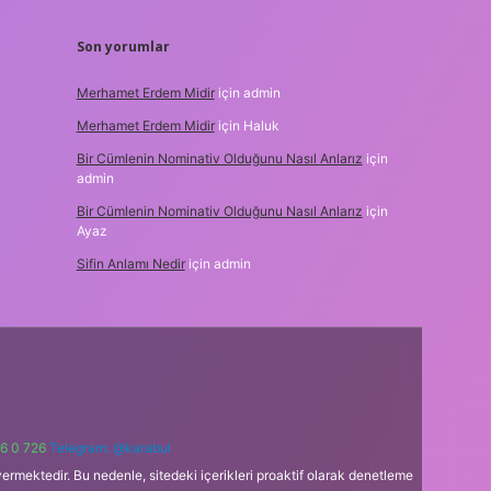
Son yorumlar
Merhamet Erdem Midir
için
admin
Merhamet Erdem Midir
için
Haluk
Bir Cümlenin Nominativ Olduğunu Nasıl Anlarız
için
admin
Bir Cümlenin Nominativ Olduğunu Nasıl Anlarız
için
Ayaz
Sifin Anlamı Nedir
için
admin
6 0 726
Telegram: @karabul
ermektedir. Bu nedenle, sitedeki içerikleri proaktif olarak denetleme