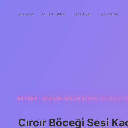
Anasayfa
Gizlilik Politikası
Yasal Uyarı
Hakkımızda
ETIKET:
CIRCIR BÖCEĞININ ÖTMESI 
Cırcır Böceği Sesi K