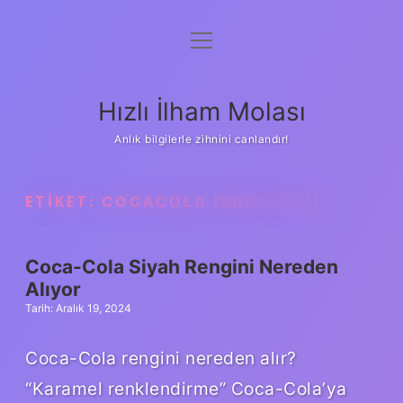
menüyü
Anasayfa
aç
Gizlilik Politikası
Hızlı İlham Molası
Yasal Uyarı
Anlık bilgilerle zihnini canlandır!
Hakkımızda
ETIKET:
COCACOLA İSRAILIN MI
Coca-Cola Siyah Rengini Nereden
Alıyor
Tarih: Aralık 19, 2024
Coca-Cola rengini nereden alır?
“Karamel renklendirme” Coca-Cola’ya