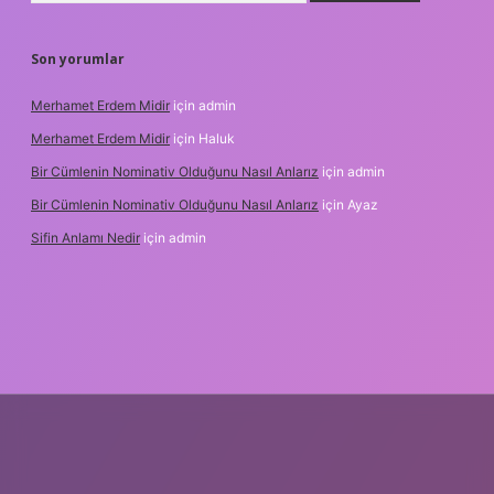
Son yorumlar
Merhamet Erdem Midir
için
admin
Merhamet Erdem Midir
için
Haluk
Bir Cümlenin Nominativ Olduğunu Nasıl Anlarız
için
admin
Bir Cümlenin Nominativ Olduğunu Nasıl Anlarız
için
Ayaz
Sifin Anlamı Nedir
için
admin
giriş
tulipbet.online