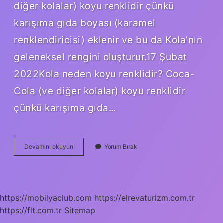
diğer kolalar) koyu renklidir çünkü
karışıma gıda boyası (karamel
renklendiricisi) eklenir ve bu da Kola’nın
geleneksel rengini oluşturur.17 Şubat
2022Kola neden koyu renklidir? Coca-
Cola (ve diğer kolalar) koyu renklidir
çünkü karışıma gıda…
Coca-
Devamını okuyun
Yorum Bırak
Cola
Siyah
Rengini
Nereden
Alıyor
https://mobilyaclub.com
https://elrevaturizm.com.tr
https://flt.com.tr
Sitemap