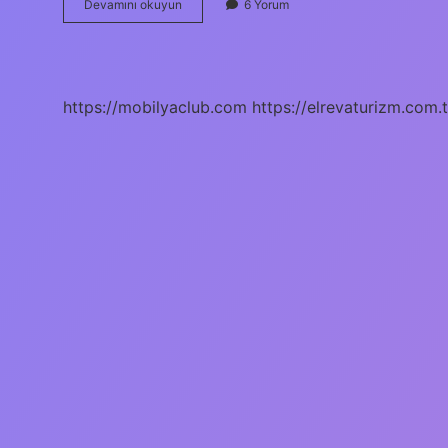
Bisiklet
Devamını okuyun
6 Yorum
Crunch
Hareketi
Ne
Işe
Yarar
https://mobilyaclub.com
https://elrevaturizm.com.t