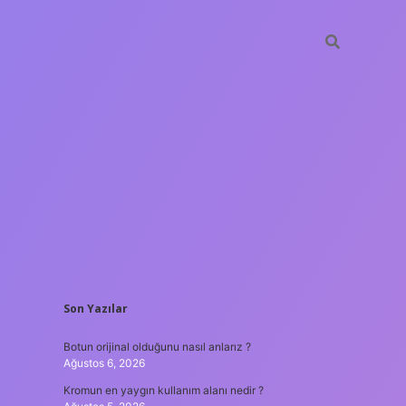
SIDEBAR
Son Yazılar
hiltonbet güncel giriş
tulipbet.online
Botun orijinal olduğunu nasıl anlarız ?
Ağustos 6, 2026
Kromun en yaygın kullanım alanı nedir ?