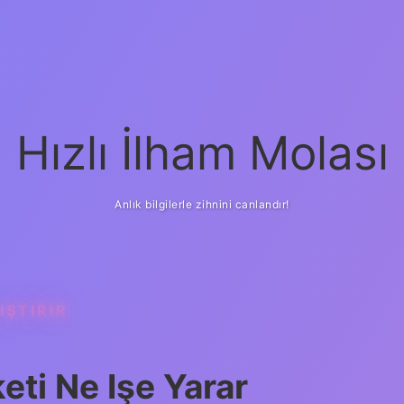
Hızlı İlham Molası
Anlık bilgilerle zihnini canlandır!
IŞTIRIR
eti Ne Işe Yarar