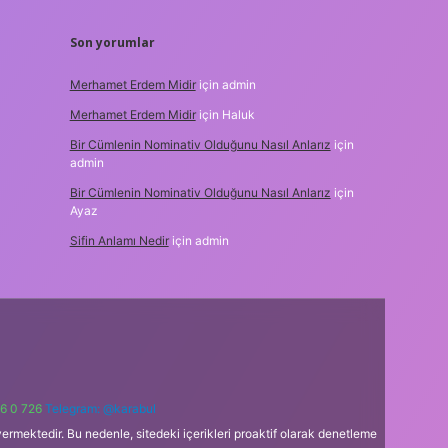
Son yorumlar
Merhamet Erdem Midir
için
admin
Merhamet Erdem Midir
için
Haluk
Bir Cümlenin Nominativ Olduğunu Nasıl Anlarız
için
admin
Bir Cümlenin Nominativ Olduğunu Nasıl Anlarız
için
Ayaz
Sifin Anlamı Nedir
için
admin
6 0 726
Telegram: @karabul
ermektedir. Bu nedenle, sitedeki içerikleri proaktif olarak denetleme