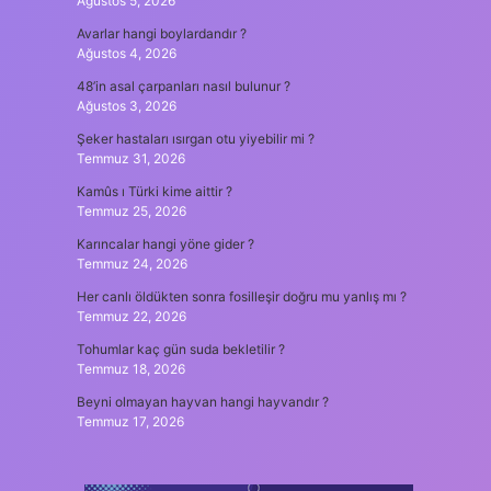
Ağustos 5, 2026
Avarlar hangi boylardandır ?
Ağustos 4, 2026
48’in asal çarpanları nasıl bulunur ?
Ağustos 3, 2026
Şeker hastaları ısırgan otu yiyebilir mi ?
Temmuz 31, 2026
Kamûs ı Türki kime aittir ?
Temmuz 25, 2026
Karıncalar hangi yöne gider ?
Temmuz 24, 2026
Her canlı öldükten sonra fosilleşir doğru mu yanlış mı ?
Temmuz 22, 2026
Tohumlar kaç gün suda bekletilir ?
Temmuz 18, 2026
Beyni olmayan hayvan hangi hayvandır ?
Temmuz 17, 2026