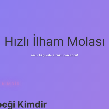
Hızlı İlham Molası
Anlık bilgilerle zihnini canlandır!
 KIMDIR
eği Kimdir