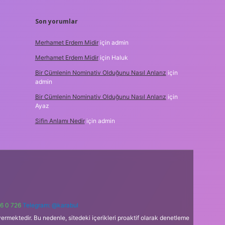
Son yorumlar
Merhamet Erdem Midir
için
admin
Merhamet Erdem Midir
için
Haluk
Bir Cümlenin Nominativ Olduğunu Nasıl Anlarız
için
admin
Bir Cümlenin Nominativ Olduğunu Nasıl Anlarız
için
Ayaz
Sifin Anlamı Nedir
için
admin
6 0 726
Telegram: @karabul
ermektedir. Bu nedenle, sitedeki içerikleri proaktif olarak denetleme