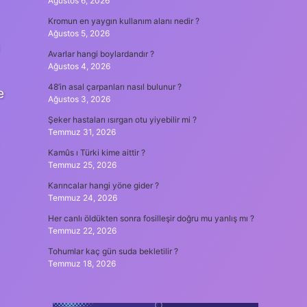
Ağustos 6, 2026
Kromun en yaygın kullanım alanı nedir ?
Ağustos 5, 2026
ı
Avarlar hangi boylardandır ?
Ağustos 4, 2026
48’in asal çarpanları nasıl bulunur ?
e
Ağustos 3, 2026
Şeker hastaları ısırgan otu yiyebilir mi ?
Temmuz 31, 2026
Kamûs ı Türki kime aittir ?
Temmuz 25, 2026
Karıncalar hangi yöne gider ?
Temmuz 24, 2026
Her canlı öldükten sonra fosilleşir doğru mu yanlış mı ?
Temmuz 22, 2026
Tohumlar kaç gün suda bekletilir ?
Temmuz 18, 2026