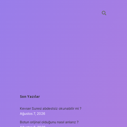
SIDEBAR
Son Yazılar
hiltonbet gü
Kevser Suresi abdestsiz okunabilir mi ?
Ağustos 7, 2026
Botun orijinal olduğunu nasıl anlarız ?