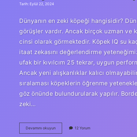
Tarih: Eylül 22, 2024
Dünyanın en zeki köpeği hangisidir? Dünya
görüşler vardır. Ancak birçok uzman ve k
cinsi olarak görmektedir. Köpek IQ su ka
itaat zekasını değerlendirme yeteneğimiz 
ufak bir kıvılcım 25 tekrar, uygun perfor
Ancak yeni alışkanlıklar kalıcı olmayabili
sıralaması köpeklerin öğrenme yetenekler
göz önünde bulundurularak yapılır. Borde
zeki…
Dünyanın
Devamını okuyun
12 Yorum
En