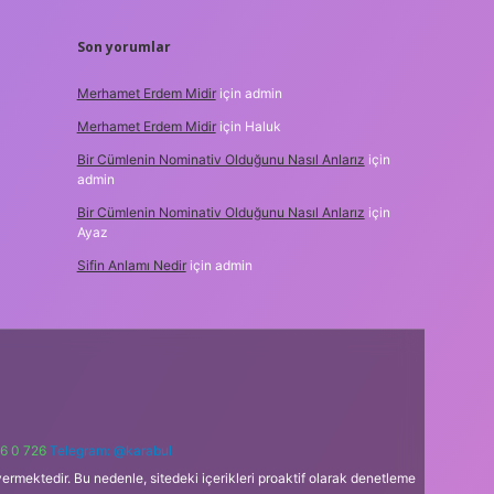
Son yorumlar
Merhamet Erdem Midir
için
admin
Merhamet Erdem Midir
için
Haluk
Bir Cümlenin Nominativ Olduğunu Nasıl Anlarız
için
admin
Bir Cümlenin Nominativ Olduğunu Nasıl Anlarız
için
Ayaz
Sifin Anlamı Nedir
için
admin
6 0 726
Telegram: @karabul
ermektedir. Bu nedenle, sitedeki içerikleri proaktif olarak denetleme