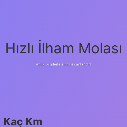
Hızlı İlham Molası
Anlık bilgilerle zihnini canlandır!
u Kaç Km