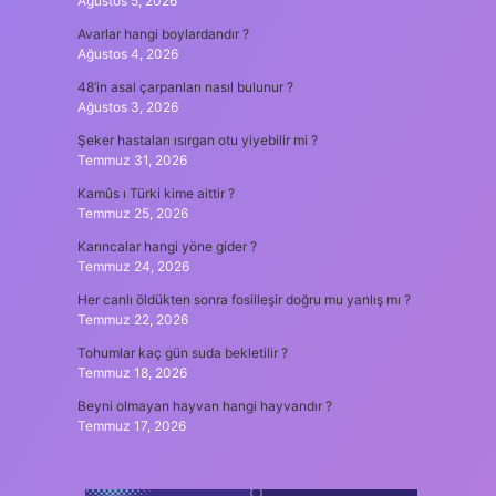
Ağustos 5, 2026
Avarlar hangi boylardandır ?
Ağustos 4, 2026
48’in asal çarpanları nasıl bulunur ?
Ağustos 3, 2026
Şeker hastaları ısırgan otu yiyebilir mi ?
Temmuz 31, 2026
Kamûs ı Türki kime aittir ?
Temmuz 25, 2026
Karıncalar hangi yöne gider ?
Temmuz 24, 2026
Her canlı öldükten sonra fosilleşir doğru mu yanlış mı ?
Temmuz 22, 2026
Tohumlar kaç gün suda bekletilir ?
Temmuz 18, 2026
Beyni olmayan hayvan hangi hayvandır ?
Temmuz 17, 2026