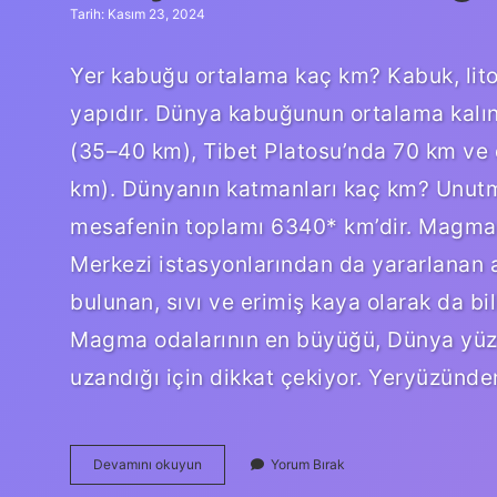
Tarih: Kasım 23, 2024
Yer kabuğu ortalama kaç km? Kabuk, litos
yapıdır. Dünya kabuğunun ortalama kalınl
(35–40 km), Tibet Platosu’nda 70 km ve 
km). Dünyanın katmanları kaç km? Unutm
mesafenin toplamı 6340* km’dir. Magma
Merkezi istasyonlarından da yararlanan ar
bulunan, sıvı ve erimiş kaya olarak da b
Magma odalarının en büyüğü, Dünya yüzey
uzandığı için dikkat çekiyor. Yeryüzünd
Dünyanın
Devamını okuyun
Yorum Bırak
Yer