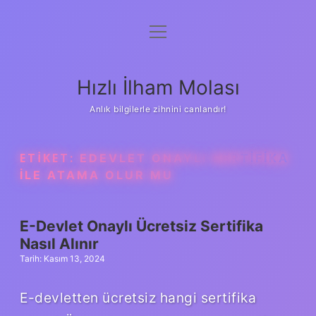
menüyü
Anasayfa
aç
Gizlilik Politikası
Hızlı İlham Molası
Yasal Uyarı
Anlık bilgilerle zihnini canlandır!
Hakkımızda
ETIKET:
EDEVLET ONAYLI SERTIFIKA
ILE ATAMA OLUR MU
E-Devlet Onaylı Ücretsiz Sertifika
Nasıl Alınır
Tarih: Kasım 13, 2024
E-devletten ücretsiz hangi sertifika