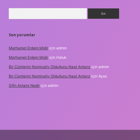
Arama
Son yorumlar
Merhamet Erdem Midir
için
admin
Merhamet Erdem Midir
için
Haluk
Bir Cümlenin Nominativ Olduğunu Nasıl Anlarız
için
admin
Bir Cümlenin Nominativ Olduğunu Nasıl Anlarız
için
Ayaz
Sifin Anlamı Nedir
için
admin
hiltonbet güncel giriş
tulipbet.online