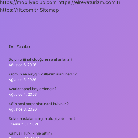
https://mobilyaclub.com
https://elrevaturizm.com.tr
Alınır
https://flt.com.tr
Sitemap
SIDEBAR
Son Yazılar
Botun orijinal olduğunu nasıl anlarız ?
Ağustos 6, 2026
Kromun en yaygın kullanım alanı nedir ?
Ağustos 5, 2026
Avarlar hangi boylardandır ?
Ağustos 4, 2026
48’in asal çarpanları nasıl bulunur ?
Ağustos 3, 2026
Şeker hastaları ısırgan otu yiyebilir mi ?
Temmuz 31, 2026
Kamûs ı Türki kime aittir ?