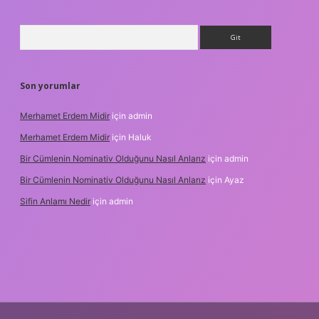
Arama
Son yorumlar
Merhamet Erdem Midir
için
admin
Merhamet Erdem Midir
için
Haluk
Bir Cümlenin Nominativ Olduğunu Nasıl Anlarız
için
admin
Bir Cümlenin Nominativ Olduğunu Nasıl Anlarız
için
Ayaz
Sifin Anlamı Nedir
için
admin
iş
tulipbet.online