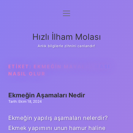
menüyü
Anasayfa
aç
Gizlilik Politikası
Hızlı İlham Molası
Yasal Uyarı
Anlık bilgilerle zihnini canlandır!
Hakkımızda
ETIKET:
EKMEĞIN MAYALANMASI
NASIL OLUR
Ekmeğin Aşamaları Nedir
Tarih: Ekim 18, 2024
Ekmeğin yapılış aşamaları nelerdir?
Ekmek yapımını unun hamur haline