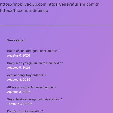
https://mobilyaclub.com
https://elrevaturizm.com.tr
https://flt.com.tr
Sitemap
SIDEBAR
Son Yazılar
Botun orijinal olduğunu nasıl anlarız ?
Ağustos 6, 2026
Kromun en yaygın kullanım alanı nedir ?
Ağustos 5, 2026
Avarlar hangi boylardandır ?
Ağustos 4, 2026
48’in asal çarpanları nasıl bulunur ?
Ağustos 3, 2026
Şeker hastaları ısırgan otu yiyebilir mi ?
Temmuz 31, 2026
Kamûs ı Türki kime aittir ?