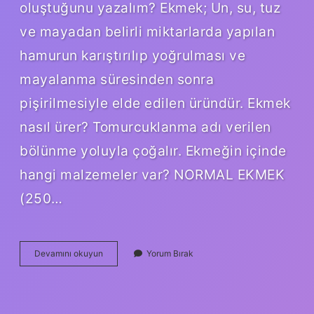
oluştuğunu yazalım? Ekmek; Un, su, tuz
ve mayadan belirli miktarlarda yapılan
hamurun karıştırılıp yoğrulması ve
mayalanma süresinden sonra
pişirilmesiyle elde edilen üründür. Ekmek
nasıl ürer? Tomurcuklanma adı verilen
bölünme yoluyla çoğalır. Ekmeğin içinde
hangi malzemeler var? NORMAL EKMEK
(250…
Ekmeğin
Devamını okuyun
Yorum Bırak
Aşamaları
Nedir