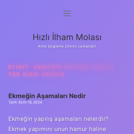
menüyü
Anasayfa
aç
Gizlilik Politikası
Hızlı İlham Molası
Yasal Uyarı
Anlık bilgilerle zihnini canlandır!
Hakkımızda
ETIKET:
EKMEĞIN ÜSTÜNE NEDEN
TEK ÇIZGI VARDIR
Ekmeğin Aşamaları Nedir
Tarih: Ekim 18, 2024
Ekmeğin yapılış aşamaları nelerdir?
Ekmek yapımını unun hamur haline