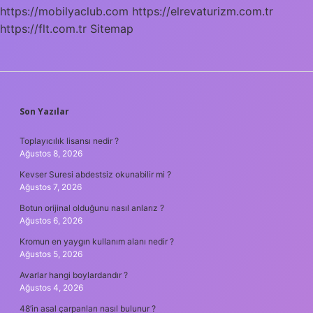
https://mobilyaclub.com
https://elrevaturizm.com.tr
https://flt.com.tr
Sitemap
SIDEBAR
Son Yazılar
Toplayıcılık lisansı nedir ?
Ağustos 8, 2026
Kevser Suresi abdestsiz okunabilir mi ?
Ağustos 7, 2026
Botun orijinal olduğunu nasıl anlarız ?
Ağustos 6, 2026
Kromun en yaygın kullanım alanı nedir ?
Ağustos 5, 2026
Avarlar hangi boylardandır ?
Ağustos 4, 2026
48’in asal çarpanları nasıl bulunur ?