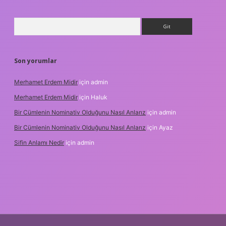
Arama
Son yorumlar
Merhamet Erdem Midir
için
admin
Merhamet Erdem Midir
için
Haluk
Bir Cümlenin Nominativ Olduğunu Nasıl Anlarız
için
admin
Bir Cümlenin Nominativ Olduğunu Nasıl Anlarız
için
Ayaz
Sifin Anlamı Nedir
için
admin
l giriş
tulipbet.online