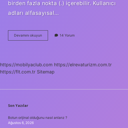
birden fazla nokta (.) içerebilir. Kullanıcı
adları alfasayısal…
En
Devamını okuyun
14 Yorum
Kolay
E-
Posta
Nasıl
Alınır
https://mobilyaclub.com
https://elrevaturizm.com.tr
https://flt.com.tr
Sitemap
SIDEBAR
Son Yazılar
Botun orijinal olduğunu nasıl anlarız ?
Ağustos 6, 2026