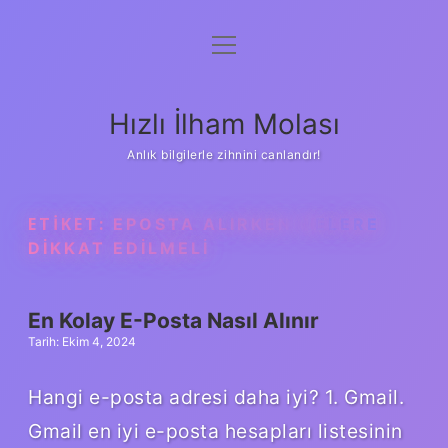
menüyü
Anasayfa
aç
Gizlilik Politikası
Hızlı İlham Molası
Yasal Uyarı
Anlık bilgilerle zihnini canlandır!
Hakkımızda
ETIKET:
EPOSTA ALIRKEN NELERE
DIKKAT EDILMELI
En Kolay E-Posta Nasıl Alınır
Tarih: Ekim 4, 2024
Hangi e-posta adresi daha iyi? 1. Gmail.
Gmail en iyi e-posta hesapları listesinin