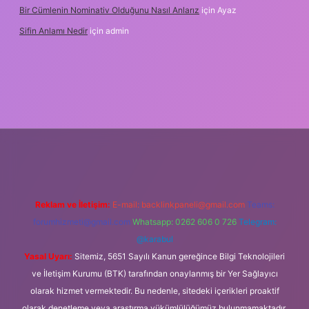
Bir Cümlenin Nominativ Olduğunu Nasıl Anlarız
için
Ayaz
Sifin Anlamı Nedir
için
admin
 giriş
tulipbet.online
Reklam ve İletişim:
E-mail:
backlinkpaneli@gmail.com
Teams:
forumhizmeti@gmail.com
Whatsapp: 0262 606 0 726
Telegram:
@karabul
Yasal Uyarı:
Sitemiz, 5651 Sayılı Kanun gereğince Bilgi Teknolojileri
ve İletişim Kurumu (BTK) tarafından onaylanmış bir Yer Sağlayıcı
olarak hizmet vermektedir. Bu nedenle, sitedeki içerikleri proaktif
olarak denetleme veya araştırma yükümlülüğümüz bulunmamaktadır.