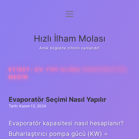
menüyü
Anasayfa
aç
Gizlilik Politikası
Hızlı İlham Molası
Yasal Uyarı
Anlık bilgilerle zihnini canlandır!
Hakkımızda
ETIKET:
EV TIPI KLIMA EVAPORATÖR
NEDIR
Evaporatör Seçimi Nasıl Yapılır
Tarih: Kasım 13, 2024
Evaporatör kapasitesi nasıl hesaplanır?
Buharlaştırıcı pompa gücü (KW) =