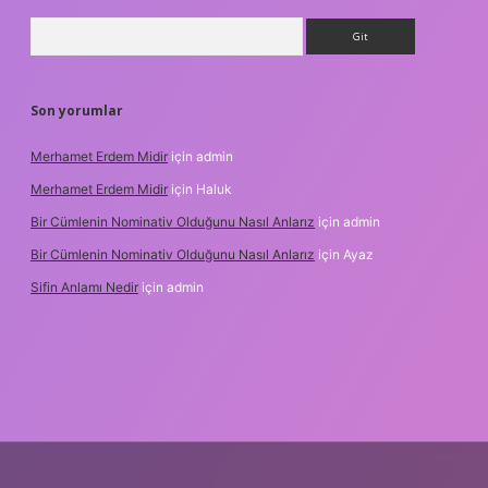
Arama
Son yorumlar
Merhamet Erdem Midir
için
admin
Merhamet Erdem Midir
için
Haluk
Bir Cümlenin Nominativ Olduğunu Nasıl Anlarız
için
admin
Bir Cümlenin Nominativ Olduğunu Nasıl Anlarız
için
Ayaz
Sifin Anlamı Nedir
için
admin
iltonbet güncel giriş
tulipbet.online