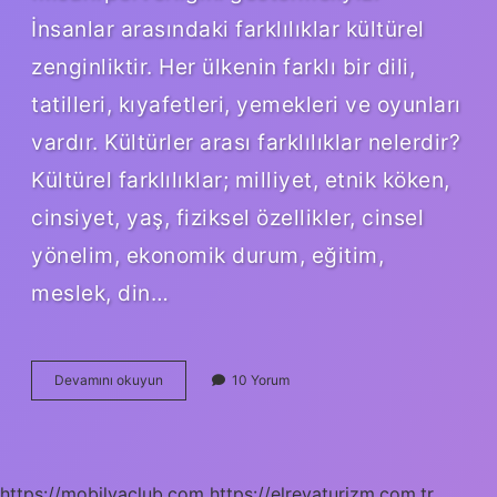
İnsanlar arasındaki farklılıklar kültürel
zenginliktir. Her ülkenin farklı bir dili,
tatilleri, kıyafetleri, yemekleri ve oyunları
vardır. Kültürler arası farklılıklar nelerdir?
Kültürel farklılıklar; milliyet, etnik köken,
cinsiyet, yaş, fiziksel özellikler, cinsel
yönelim, ekonomik durum, eğitim,
meslek, din…
Insanların
Devamını okuyun
10 Yorum
Farklı
Kültürlere
Sahip
Olmasının
Sebebi
https://mobilyaclub.com
https://elrevaturizm.com.tr