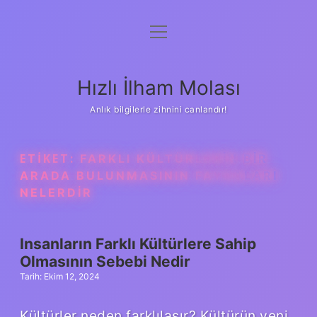
menüyü
Anasayfa
aç
Gizlilik Politikası
Hızlı İlham Molası
Yasal Uyarı
Anlık bilgilerle zihnini canlandır!
Hakkımızda
ETIKET:
FARKLI KÜLTÜRLERIN BIR
ARADA BULUNMASININ FAYDALARI
NELERDIR
Insanların Farklı Kültürlere Sahip
Olmasının Sebebi Nedir
Tarih: Ekim 12, 2024
Kültürler neden farklılaşır? Kültürün yeni