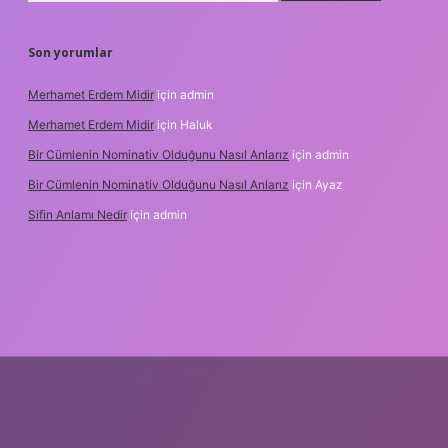
Son yorumlar
Merhamet Erdem Midir
için
admin
Merhamet Erdem Midir
için
Haluk
Bir Cümlenin Nominativ Olduğunu Nasıl Anlarız
için
admin
Bir Cümlenin Nominativ Olduğunu Nasıl Anlarız
için
Ayaz
Sifin Anlamı Nedir
için
admin
e