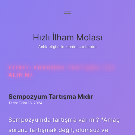
menüyü
Anasayfa
aç
Gizlilik Politikası
Hızlı İlham Molası
Yasal Uyarı
Anlık bilgilerle zihnini canlandır!
Hakkımızda
ETIKET:
FORUMDA TARTIŞMA YER
ALIR MI
Sempozyum Tartışma Mıdır
Tarih: Ekim 18, 2024
Sempozyumda tartışma var mı? *Amaç
sorunu tartışmak değil, olumsuz ve