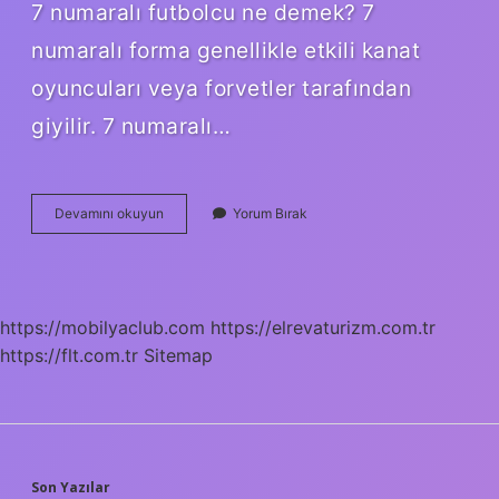
7 numaralı futbolcu ne demek? 7
numaralı forma genellikle etkili kanat
oyuncuları veya forvetler tarafından
giyilir. 7 numaralı…
Futbolda
Devamını okuyun
Yorum Bırak
6
Ve
8
Numara
Nedir
https://mobilyaclub.com
https://elrevaturizm.com.tr
https://flt.com.tr
Sitemap
Son Yazılar