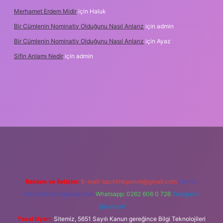
Merhamet Erdem Midir
için
Haluk
Bir Cümlenin Nominativ Olduğunu Nasıl Anlarız
için
admin
Bir Cümlenin Nominativ Olduğunu Nasıl Anlarız
için
Ayaz
Sifin Anlamı Nedir
için
admin
ne
Reklam ve İletişim:
E-mail:
backlinkpaneli@gmail.com
Teams:
forumhizmeti@gmail.com
Whatsapp: 0262 606 0 726
Telegram:
@karabul
Yasal Uyarı:
Sitemiz, 5651 Sayılı Kanun gereğince Bilgi Teknolojileri