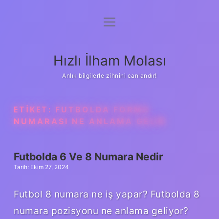
menüyü
Anasayfa
aç
Gizlilik Politikası
Hızlı İlham Molası
Yasal Uyarı
Anlık bilgilerle zihnini canlandır!
Hakkımızda
ETIKET:
FUTBOLDA FORMA
NUMARASI NE ANLAMA GELIR
Futbolda 6 Ve 8 Numara Nedir
Tarih: Ekim 27, 2024
Futbol 8 numara ne iş yapar? Futbolda 8
numara pozisyonu ne anlama geliyor?