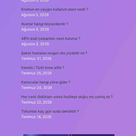
Ağustos 6, 2026
Kromun en yaygın kullanım alanı nedir ?
Ağustos 5, 2026
ı
Avarlar hangi boylardandır ?
Ağustos 4, 2026
48’in asal çarpanları nasıl bulunur ?
Ağustos 3, 2026
Şeker hastaları ısırgan otu yiyebilir mi ?
Temmuz 31, 2026
Kamûs ı Türki kime aittir ?
Temmuz 25, 2026
Karıncalar hangi yöne gider ?
Temmuz 24, 2026
Her canlı öldükten sonra fosilleşir doğru mu yanlış mı ?
Temmuz 22, 2026
Tohumlar kaç gün suda bekletilir ?
Temmuz 18, 2026