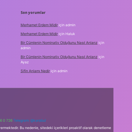
Son yorumlar
Merhamet Erdem Midir
için
admin
Merhamet Erdem Midir
için
Haluk
Bir Cümlenin Nominativ Olduğunu Nasıl Anlarız
için
admin
Bir Cümlenin Nominativ Olduğunu Nasıl Anlarız
için
Ayaz
Sifin Anlamı Nedir
için
admin
6 0 726
Telegram: @karabul
ermektedir. Bu nedenle, sitedeki içerikleri proaktif olarak denetleme