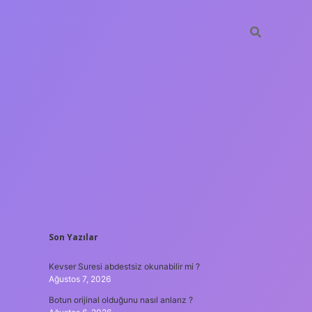
SIDEBAR
Son Yazılar
hiltonbet
Kevser Suresi abdestsiz okunabilir mi ?
Ağustos 7, 2026
Botun orijinal olduğunu nasıl anlarız ?