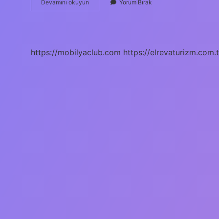
E-
Devamını okuyun
Yorum Bırak
Devlet
Onaylı
Ücretsiz
Sertifika
Nasıl
https://mobilyaclub.com
https://elrevaturizm.com.t
Alınır