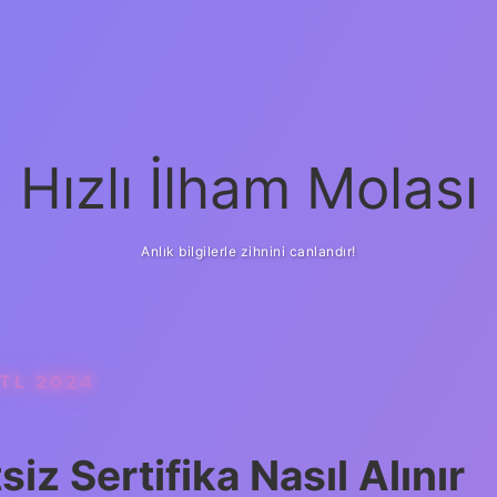
Hızlı İlham Molası
Anlık bilgilerle zihnini canlandır!
 TL 2024
iz Sertifika Nasıl Alınır