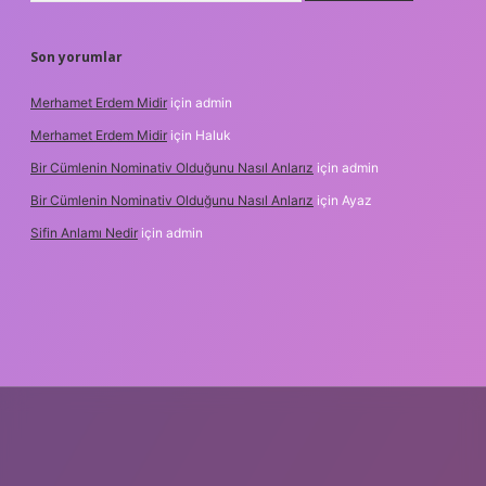
Son yorumlar
Merhamet Erdem Midir
için
admin
Merhamet Erdem Midir
için
Haluk
Bir Cümlenin Nominativ Olduğunu Nasıl Anlarız
için
admin
Bir Cümlenin Nominativ Olduğunu Nasıl Anlarız
için
Ayaz
Sifin Anlamı Nedir
için
admin
güncel giriş
tulipbet.online