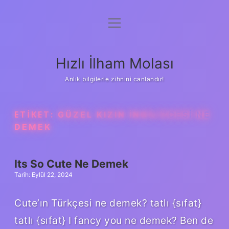
menüyü
Anasayfa
aç
Gizlilik Politikası
Hızlı İlham Molası
Yasal Uyarı
Anlık bilgilerle zihnini canlandır!
Hakkımızda
ETIKET:
GÜZEL KIZIN INGILIZCESI NE
DEMEK
Its So Cute Ne Demek
Tarih: Eylül 22, 2024
Cute’ın Türkçesi ne demek? tatlı {sıfat}
tatlı {sıfat} I fancy you ne demek? Ben de