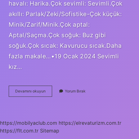
havalı: Harika.Çok sevimli: Sevimli.Çok
akıllı: Parlak/Zeki/Sofistike-Çok küçük:
Minik/Zarif/Minik.Çok aptal:
Aptal/Saçma.Çok soğuk: Buz gibi
soğuk.Çok sıcak: Kavurucu sıcak.Daha
fazla makale…•19 Ocak 2024 Sevimli
kız…
Its
Devamını okuyun
Yorum Bırak
So
Cute
Ne
Demek
https://mobilyaclub.com
https://elrevaturizm.com.tr
https://flt.com.tr
Sitemap