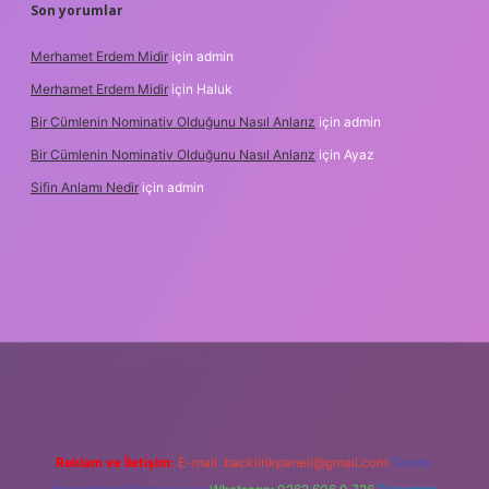
Son yorumlar
Merhamet Erdem Midir
için
admin
Merhamet Erdem Midir
için
Haluk
Bir Cümlenin Nominativ Olduğunu Nasıl Anlarız
için
admin
Bir Cümlenin Nominativ Olduğunu Nasıl Anlarız
için
Ayaz
Sifin Anlamı Nedir
için
admin
 giriş
tulipbet.online
Reklam ve İletişim:
E-mail:
backlinkpaneli@gmail.com
Teams: