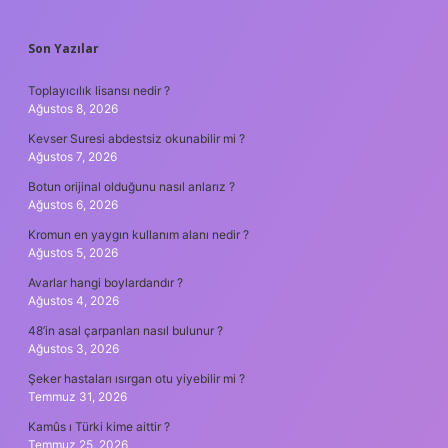
SIDEBAR
Son Yazılar
Toplayıcılık lisansı nedir ?
Ağustos 8, 2026
Kevser Suresi abdestsiz okunabilir mi ?
Ağustos 7, 2026
Botun orijinal olduğunu nasıl anlarız ?
Ağustos 6, 2026
Kromun en yaygın kullanım alanı nedir ?
Ağustos 5, 2026
Avarlar hangi boylardandır ?
Ağustos 4, 2026
48’in asal çarpanları nasıl bulunur ?
Ağustos 3, 2026
Şeker hastaları ısırgan otu yiyebilir mi ?
Temmuz 31, 2026
Kamûs ı Türki kime aittir ?
Temmuz 25, 2026