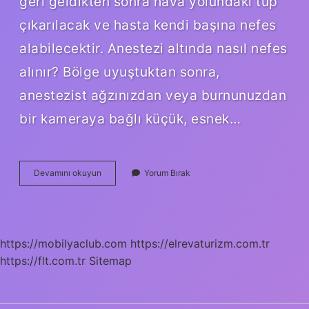
geri geldikten sonra hava yolundaki tüp
çıkarılacak ve hasta kendi başına nefes
alabilecektir. Anestezi altında nasıl nefes
alınır? Bölge uyuştuktan sonra,
anestezist ağzınızdan veya burnunuzdan
bir kameraya bağlı küçük, esnek…
Genel
Devamını okuyun
Yorum Bırak
Anestezide
Hasta
Nasıl
Nefes
Alır
https://mobilyaclub.com
https://elrevaturizm.com.tr
https://flt.com.tr
Sitemap