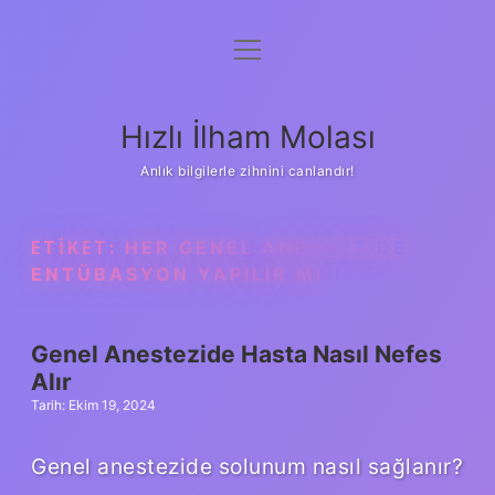
menüyü
Anasayfa
aç
Gizlilik Politikası
Hızlı İlham Molası
Yasal Uyarı
Anlık bilgilerle zihnini canlandır!
Hakkımızda
ETIKET:
HER GENEL ANESTEZIDE
ENTÜBASYON YAPILIR MI
Genel Anestezide Hasta Nasıl Nefes
Alır
Tarih: Ekim 19, 2024
Genel anestezide solunum nasıl sağlanır?