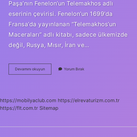
Paşa’nın Fenelon’un Telemakhos adlı
eserinin çevirisi. Fenelon’un 1699’da
Fransa’da yayınlanan “Telemakhos’un
Maceraları” adlı kitabı, sadece ülkemizde
değil, Rusya, Mısır, İran ve…
Ilk
Devamını okuyun
Yorum Bırak
Çeviri
Nedir
https://mobilyaclub.com
https://elrevaturizm.com.tr
https://flt.com.tr
Sitemap