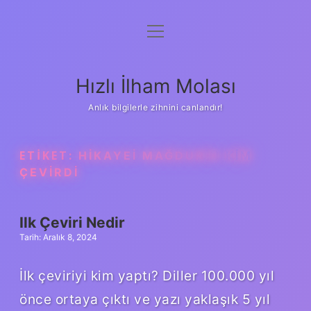
menüyü
Anasayfa
aç
Gizlilik Politikası
Hızlı İlham Molası
Yasal Uyarı
Anlık bilgilerle zihnini canlandır!
Hakkımızda
ETIKET:
HIKAYEI MAĞDURIN KIM
ÇEVIRDI
Ilk Çeviri Nedir
Tarih: Aralık 8, 2024
İlk çeviriyi kim yaptı? Diller 100.000 yıl
önce ortaya çıktı ve yazı yaklaşık 5 yıl