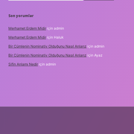
Son yorumlar
Merhamet Erdem Midir
için
admin
Merhamet Erdem Midir
için
Haluk
Bir Cümlenin Nominativ Olduğunu Nasıl Anlarız
için
admin
Bir Cümlenin Nominativ Olduğunu Nasıl Anlarız
için
Ayaz
Sifin Anlamı Nedir
için
admin
iltonbet güncel giriş
tulipbet.online