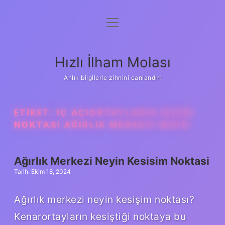
menüyü
Anasayfa
aç
Gizlilik Politikası
Hızlı İlham Molası
Yasal Uyarı
Anlık bilgilerle zihnini canlandır!
Hakkımızda
ETIKET:
İÇ AÇIORTAYLARIN KESIM
NOKTASI AĞIRLIK MERKEZI MIDIR
Ağırlık Merkezi Neyin Kesisim Noktasi
Tarih: Ekim 18, 2024
Ağırlık merkezi neyin kesişim noktası?
Kenarortayların kesiştiği noktaya bu