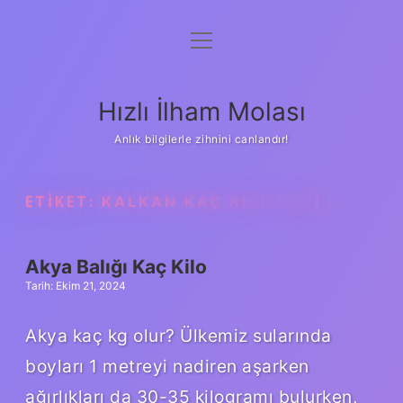
menüyü
Anasayfa
aç
Gizlilik Politikası
Hızlı İlham Molası
Yasal Uyarı
Anlık bilgilerle zihnini canlandır!
Hakkımızda
ETIKET:
KALKAN KAÇ KILO OLUR
Akya Balığı Kaç Kilo
Tarih: Ekim 21, 2024
Akya kaç kg olur? Ülkemiz sularında
boyları 1 metreyi nadiren aşarken
ağırlıkları da 30-35 kilogramı bulurken,