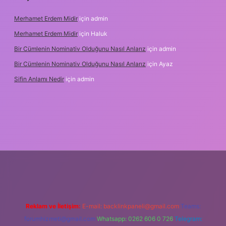
Merhamet Erdem Midir
için
admin
Merhamet Erdem Midir
için
Haluk
Bir Cümlenin Nominativ Olduğunu Nasıl Anlarız
için
admin
Bir Cümlenin Nominativ Olduğunu Nasıl Anlarız
için
Ayaz
Sifin Anlamı Nedir
için
admin
 giriş
tulipbet.online
Reklam ve İletişim:
E-mail:
backlinkpaneli@gmail.com
Teams:
forumhizmeti@gmail.com
Whatsapp: 0262 606 0 726
Telegram: