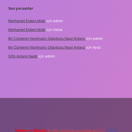
Son yorumlar
Merhamet Erdem Midir
için
admin
Merhamet Erdem Midir
için
Haluk
Bir Cümlenin Nominativ Olduğunu Nasıl Anlarız
için
admin
Bir Cümlenin Nominativ Olduğunu Nasıl Anlarız
için
Ayaz
Sifin Anlamı Nedir
için
admin
 giriş
tulipbet.online
Reklam ve İletişim:
E-mail:
backlinkpaneli@gmail.com
Teams: