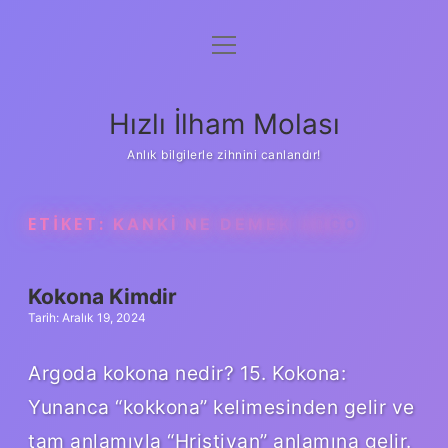
menüyü
Anasayfa
aç
Gizlilik Politikası
Hızlı İlham Molası
Yasal Uyarı
Anlık bilgilerle zihnini canlandır!
Hakkımızda
ETIKET:
KANKI NE DEMEK ARGO
Kokona Kimdir
Tarih: Aralık 19, 2024
Argoda kokona nedir? 15. Kokona:
Yunanca “kokkona” kelimesinden gelir ve
tam anlamıyla “Hristiyan” anlamına gelir.