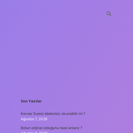
SIDEBAR
Son Yazılar
hiltonbet güncel giriş
tulipbet
Kevser Suresi abdestsiz okunabilir mi ?
Ağustos 7, 2026
Botun orijinal olduğunu nasıl anlarız ?