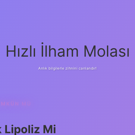
Hızlı İlham Molası
Anlık bilgilerle zihnini canlandır!
ÜMKÜN MÜ
Lipoliz Mi