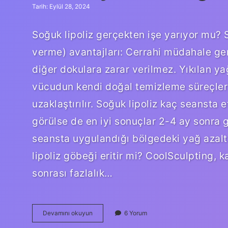
Tarih: Eylül 28, 2024
Soğuk lipoliz gerçekten işe yarıyor mu? 
verme) avantajları: Cerrahi müdahale ge
diğer dokulara zarar verilmez. Yıkılan ya
vücudun kendi doğal temizleme süreçleri
uzaklaştırılır. Soğuk lipoliz kaç seansta
görülse de en iyi sonuçlar 2-4 ay sonra 
seansta uygulandığı bölgedeki yağ azalt
lipoliz göbeği eritir mi? CoolSculpting, ka
sonrası fazlalık…
Kavitasyon
Devamını okuyun
6 Yorum
Mu