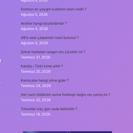
Ağustos 6, 2026
Kromun en yaygın kullanım alanı nedir ?
Ağustos 5, 2026
Avarlar hangi boylardandır ?
Ağustos 4, 2026
48’in asal çarpanları nasıl bulunur ?
Ağustos 3, 2026
Şeker hastaları ısırgan otu yiyebilir mi ?
Temmuz 31, 2026
r
Kamûs ı Türki kime aittir ?
Temmuz 25, 2026
k
Karıncalar hangi yöne gider ?
Temmuz 24, 2026
Her canlı öldükten sonra fosilleşir doğru mu yanlış mı ?
Temmuz 22, 2026
Tohumlar kaç gün suda bekletilir ?
Temmuz 18, 2026