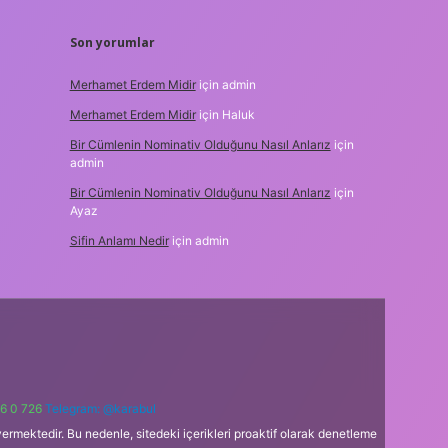
Son yorumlar
Merhamet Erdem Midir
için
admin
Merhamet Erdem Midir
için
Haluk
Bir Cümlenin Nominativ Olduğunu Nasıl Anlarız
için
admin
Bir Cümlenin Nominativ Olduğunu Nasıl Anlarız
için
Ayaz
Sifin Anlamı Nedir
için
admin
6 0 726
Telegram: @karabul
ermektedir. Bu nedenle, sitedeki içerikleri proaktif olarak denetleme