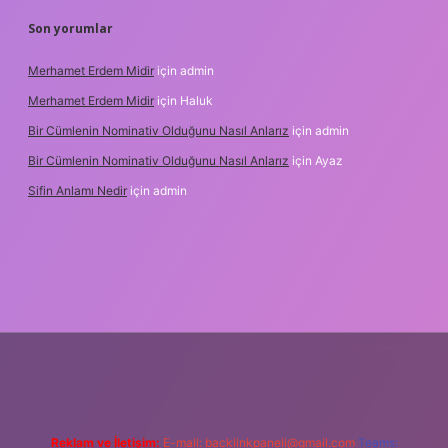
Son yorumlar
Merhamet Erdem Midir
için
admin
Merhamet Erdem Midir
için
Haluk
Bir Cümlenin Nominativ Olduğunu Nasıl Anlarız
için
admin
Bir Cümlenin Nominativ Olduğunu Nasıl Anlarız
için
Ayaz
Sifin Anlamı Nedir
için
admin
 giriş
tulipbet.online
Reklam ve İletişim:
E-mail:
backlinkpaneli@gmail.com
Teams: