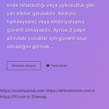
mide rahatsızlığı veya uykusuzluk gibi
yan etkiler görülebilir. Kediotu
hamileyseniz veya emziriyorsanız
güvenli olmayabilir. Ayrıca 3 yaşın
altındaki çocuklar için güvenli olup
olmadığını görmek…
Kedi
Devamını okuyun
Yorum Bırak
Otu
Tansiyonu
Düşürür
Mü
https://mobilyaclub.com
https://elrevaturizm.com.tr
https://flt.com.tr
Sitemap