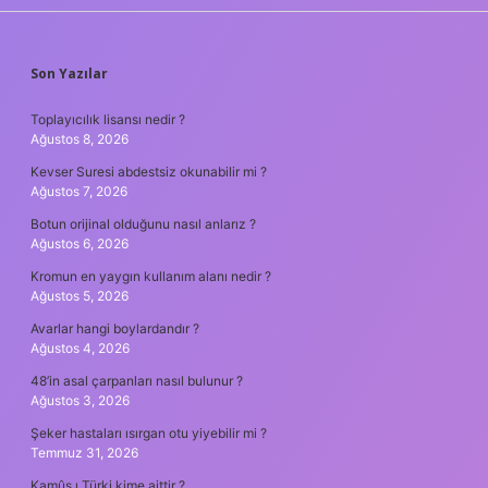
SIDEBAR
Son Yazılar
Toplayıcılık lisansı nedir ?
Ağustos 8, 2026
Kevser Suresi abdestsiz okunabilir mi ?
Ağustos 7, 2026
Botun orijinal olduğunu nasıl anlarız ?
Ağustos 6, 2026
Kromun en yaygın kullanım alanı nedir ?
Ağustos 5, 2026
Avarlar hangi boylardandır ?
Ağustos 4, 2026
48’in asal çarpanları nasıl bulunur ?
Ağustos 3, 2026
Şeker hastaları ısırgan otu yiyebilir mi ?
Temmuz 31, 2026
Kamûs ı Türki kime aittir ?