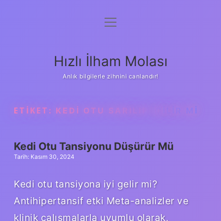
menüyü
Anasayfa
aç
Gizlilik Politikası
Hızlı İlham Molası
Yasal Uyarı
Anlık bilgilerle zihnini canlandır!
Hakkımızda
ETIKET:
KEDI OTU SARILIP IÇILIR MI
Kedi Otu Tansiyonu Düşürür Mü
Tarih: Kasım 30, 2024
Kedi otu tansiyona iyi gelir mi?
Antihipertansif etki Meta-analizler ve
klinik çalışmalarla uyumlu olarak,