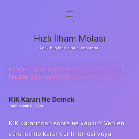
menüyü
Anasayfa
aç
Gizlilik Politikası
Hızlı İlham Molası
Yasal Uyarı
Anlık bilgilerle zihnini canlandır!
Hakkımızda
ETIKET:
KIK KARARLARI DÜZELTICI
IŞLEM BELIRLENMESINE NE DEMEK
Ki̇K Kararı Ne Demek
Tarih: Aralık 6, 2024
KİK kararından sonra ne yapılır? Verilen
süre içinde karar verilmemesi veya