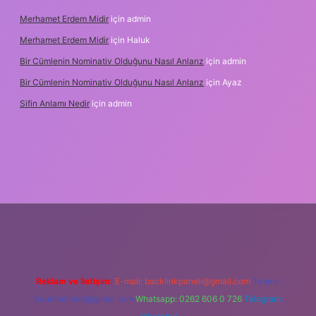
Merhamet Erdem Midir
için
admin
Merhamet Erdem Midir
için
Haluk
Bir Cümlenin Nominativ Olduğunu Nasıl Anlarız
için
admin
Bir Cümlenin Nominativ Olduğunu Nasıl Anlarız
için
Ayaz
Sifin Anlamı Nedir
için
admin
giriş
tulipbet.online
Reklam ve İletişim:
E-mail:
backlinkpaneli@gmail.com
Teams:
forumhizmeti@gmail.com
Whatsapp: 0262 606 0 726
Telegram: