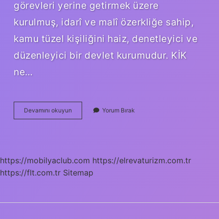
görevleri yerine getirmek üzere
kurulmuş, idarî ve malî özerkliğe sahip,
kamu tüzel kişiliğini haiz, denetleyici ve
düzenleyici bir devlet kurumudur. KİK
ne…
Ki̇K
Devamını okuyun
Yorum Bırak
Kararı
Ne
Demek
https://mobilyaclub.com
https://elrevaturizm.com.tr
https://flt.com.tr
Sitemap