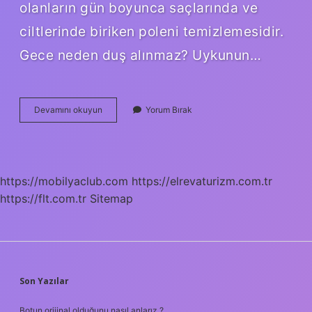
olanların gün boyunca saçlarında ve
ciltlerinde biriken poleni temizlemesidir.
Gece neden duş alınmaz? Uykunun…
Hangi
Devamını okuyun
Yorum Bırak
Günler
Banyo
Yapılmalıdır
https://mobilyaclub.com
https://elrevaturizm.com.tr
https://flt.com.tr
Sitemap
SIDEBAR
Son Yazılar
Botun orijinal olduğunu nasıl anlarız ?