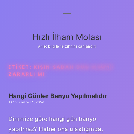
menüyü
Anasayfa
aç
Gizlilik Politikası
Hızlı İlham Molası
Yasal Uyarı
Anlık bilgilerle zihnini canlandır!
Hakkımızda
ETIKET:
KIŞIN SABAH DUŞ ALMAK
ZARARLI MI
Hangi Günler Banyo Yapılmalıdır
Tarih: Kasım 14, 2024
Dinimize göre hangi gün banyo
yapılmaz? Haber ona ulaştığında,