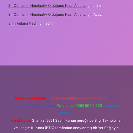
Bir Cümlenin Nominativ Olduğunu Nasıl Anlarız
için
admin
Bir Cümlenin Nominativ Olduğunu Nasıl Anlarız
için
Ayaz
Sifin Anlamı Nedir
için
admin
ne
Reklam ve İletişim:
E-mail:
backlinkpaneli@gmail.com
Teams:
forumhizmeti@gmail.com
Whatsapp: 0262 606 0 726
Telegram:
@karabul
Yasal Uyarı:
Sitemiz, 5651 Sayılı Kanun gereğince Bilgi Teknolojileri
ve İletişim Kurumu (BTK) tarafından onaylanmış bir Yer Sağlayıcı