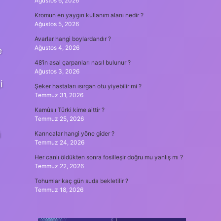
Ağustos 6, 2026
Kromun en yaygın kullanım alanı nedir ?
Ağustos 5, 2026
Avarlar hangi boylardandır ?
Ağustos 4, 2026
e
48’in asal çarpanları nasıl bulunur ?
Ağustos 3, 2026
i
Şeker hastaları ısırgan otu yiyebilir mi ?
Temmuz 31, 2026
Kamûs ı Türki kime aittir ?
Temmuz 25, 2026
ü
Karıncalar hangi yöne gider ?
Temmuz 24, 2026
Her canlı öldükten sonra fosilleşir doğru mu yanlış mı ?
Temmuz 22, 2026
Tohumlar kaç gün suda bekletilir ?
Temmuz 18, 2026