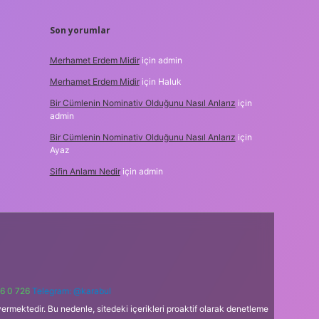
Son yorumlar
Merhamet Erdem Midir
için
admin
Merhamet Erdem Midir
için
Haluk
Bir Cümlenin Nominativ Olduğunu Nasıl Anlarız
için
admin
Bir Cümlenin Nominativ Olduğunu Nasıl Anlarız
için
Ayaz
Sifin Anlamı Nedir
için
admin
6 0 726
Telegram: @karabul
ermektedir. Bu nedenle, sitedeki içerikleri proaktif olarak denetleme