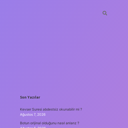
SIDEBAR
Son Yazılar
hiltonbet güncel giriş
tulipbet
Kevser Suresi abdestsiz okunabilir mi ?
Ağustos 7, 2026
Botun orijinal olduğunu nasıl anlarız ?