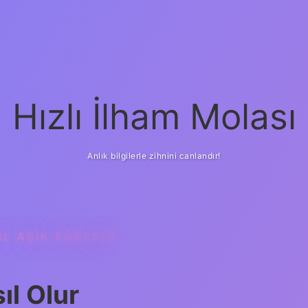
Hızlı İlham Molası
Anlık bilgilerle zihnini canlandır!
IL AŞIK EDERSIN
ıl Olur