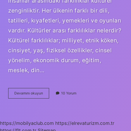
İnsanlar arasındaki farklılıklar kültürel
zenginliktir. Her ülkenin farklı bir dili,
tatilleri, kıyafetleri, yemekleri ve oyunları
vardır. Kültürler arası farklılıklar nelerdir?
Kültürel farklılıklar; milliyet, etnik köken,
cinsiyet, yaş, fiziksel özellikler, cinsel
yönelim, ekonomik durum, eğitim,
meslek, din…
Insanların
Devamını okuyun
10 Yorum
Farklı
Kültürlere
Sahip
Olmasının
Sebebi
https://mobilyaclub.com
https://elrevaturizm.com.tr
Nedir
https://flt.com.tr
Sitemap