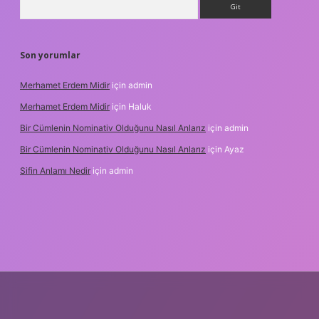
Son yorumlar
Merhamet Erdem Midir
için
admin
Merhamet Erdem Midir
için
Haluk
Bir Cümlenin Nominativ Olduğunu Nasıl Anlarız
için
admin
Bir Cümlenin Nominativ Olduğunu Nasıl Anlarız
için
Ayaz
Sifin Anlamı Nedir
için
admin
hiltonbet güncel giriş
tulipbet.online