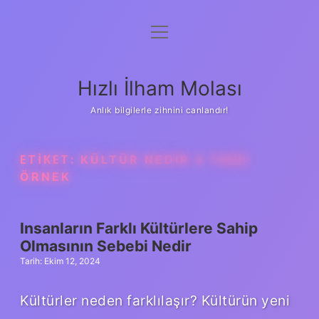
menüyü
Anasayfa
aç
Gizlilik Politikası
Hızlı İlham Molası
Yasal Uyarı
Anlık bilgilerle zihnini canlandır!
Hakkımızda
ETIKET:
KÜLTÜR NEDIR 3 TANE
ÖRNEK
Insanların Farklı Kültürlere Sahip
Olmasının Sebebi Nedir
Tarih: Ekim 12, 2024
Kültürler neden farklılaşır? Kültürün yeni