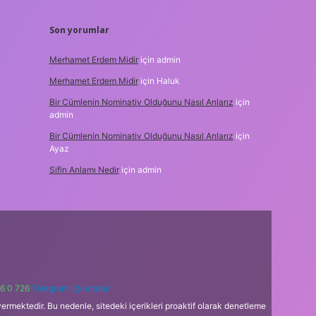
Son yorumlar
Merhamet Erdem Midir
için
admin
Merhamet Erdem Midir
için
Haluk
Bir Cümlenin Nominativ Olduğunu Nasıl Anlarız
için
admin
Bir Cümlenin Nominativ Olduğunu Nasıl Anlarız
için
Ayaz
Sifin Anlamı Nedir
için
admin
6 0 726
Telegram: @karabul
ermektedir. Bu nedenle, sitedeki içerikleri proaktif olarak denetleme