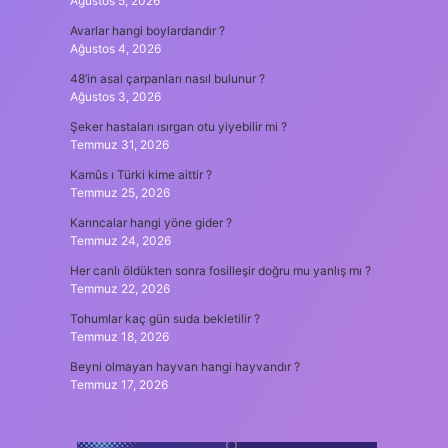
Ağustos 5, 2026
Avarlar hangi boylardandır ?
Ağustos 4, 2026
48’in asal çarpanları nasıl bulunur ?
Ağustos 3, 2026
Şeker hastaları ısırgan otu yiyebilir mi ?
Temmuz 31, 2026
Kamûs ı Türki kime aittir ?
Temmuz 25, 2026
Karıncalar hangi yöne gider ?
Temmuz 24, 2026
Her canlı öldükten sonra fosilleşir doğru mu yanlış mı ?
Temmuz 22, 2026
Tohumlar kaç gün suda bekletilir ?
Temmuz 18, 2026
Beyni olmayan hayvan hangi hayvandır ?
Temmuz 17, 2026