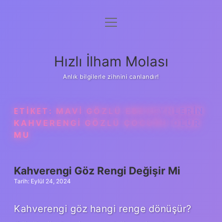
menüyü
Anasayfa
aç
Gizlilik Politikası
Hızlı İlham Molası
Yasal Uyarı
Anlık bilgilerle zihnini canlandır!
Hakkımızda
ETIKET:
MAVI GÖZLÜ EBEVEYNLERIN
KAHVERENGI GÖZLÜ ÇOCUĞU OLUR
MU
Kahverengi Göz Rengi Değişir Mi
Tarih: Eylül 24, 2024
Kahverengi göz hangi renge dönüşür?