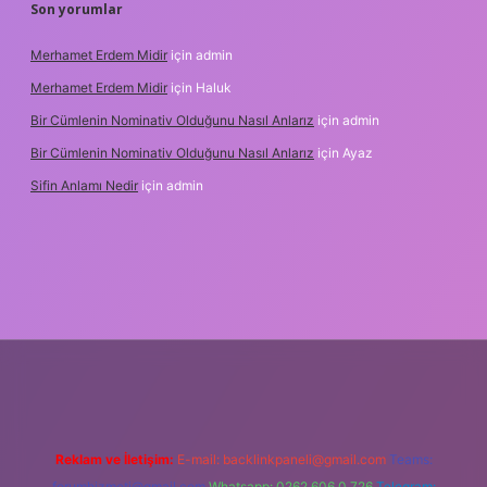
Son yorumlar
Merhamet Erdem Midir
için
admin
Merhamet Erdem Midir
için
Haluk
Bir Cümlenin Nominativ Olduğunu Nasıl Anlarız
için
admin
Bir Cümlenin Nominativ Olduğunu Nasıl Anlarız
için
Ayaz
Sifin Anlamı Nedir
için
admin
e
Reklam ve İletişim:
E-mail:
backlinkpaneli@gmail.com
Teams:
forumhizmeti@gmail.com
Whatsapp: 0262 606 0 726
Telegram: