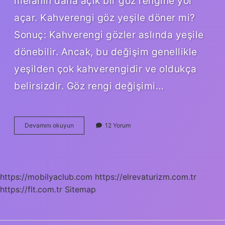
melanin daha açık bir göz rengine yol
açar. Kahverengi göz yeşile döner mi?
Sonuç: Kahverengi gözler aslında yeşile
dönebilir. Ancak, bu değişim genellikle
yeşilden çok kahverengidir ve oldukça
belirsizdir. Göz rengi değişimi…
Kahverengi
Devamını okuyun
12 Yorum
Göz
Rengi
Değişir
Mi
https://mobilyaclub.com
https://elrevaturizm.com.tr
https://flt.com.tr
Sitemap