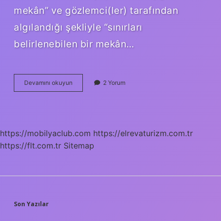
mekân” ve gözlemci(ler) tarafından
algılandığı şekliyle “sınırları
belirlenebilen bir mekân…
Mekan
Devamını okuyun
2 Yorum
Kelimesi
Nerelerde
Kullanılır
https://mobilyaclub.com
https://elrevaturizm.com.tr
https://flt.com.tr
Sitemap
SIDEBAR
Son Yazılar