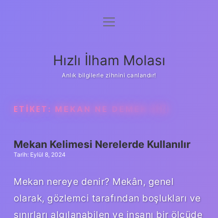
menüyü
Anasayfa
aç
Gizlilik Politikası
Hızlı İlham Molası
Yasal Uyarı
Anlık bilgilerle zihnini canlandır!
Hakkımızda
ETIKET:
MEKAN NE DEMEK DIN
Mekan Kelimesi Nerelerde Kullanılır
Tarih: Eylül 8, 2024
Mekan nereye denir? Mekân, genel
olarak, gözlemci tarafından boşlukları ve
sınırları algılanabilen ve insanı bir ölçüde