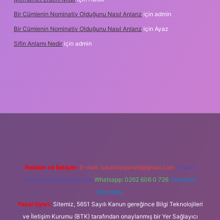
Bir Cümlenin Nominativ Olduğunu Nasıl Anlarız
için
admin
Bir Cümlenin Nominativ Olduğunu Nasıl Anlarız
için
Ayaz
Sifin Anlamı Nedir
için
admin
ne
Reklam ve İletişim:
E-mail:
backlinkpaneli@gmail.com
Teams:
forumhizmeti@gmail.com
Whatsapp: 0262 606 0 726
Telegram:
@karabul
Yasal Uyarı:
Sitemiz, 5651 Sayılı Kanun gereğince Bilgi Teknolojileri
ve İletişim Kurumu (BTK) tarafından onaylanmış bir Yer Sağlayıcı