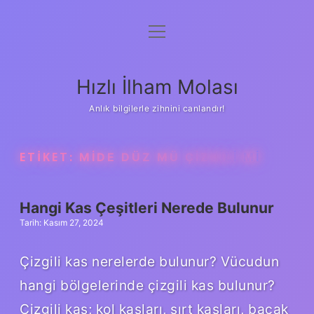
menüyü
Anasayfa
aç
Gizlilik Politikası
Hızlı İlham Molası
Yasal Uyarı
Anlık bilgilerle zihnini canlandır!
Hakkımızda
ETIKET:
MIDE DÜZ MÜ ÇIZGILI MI
Hangi Kas Çeşitleri Nerede Bulunur
Tarih: Kasım 27, 2024
Çizgili kas nerelerde bulunur? Vücudun
hangi bölgelerinde çizgili kas bulunur?
Çizgili kas; kol kasları, sırt kasları, bacak