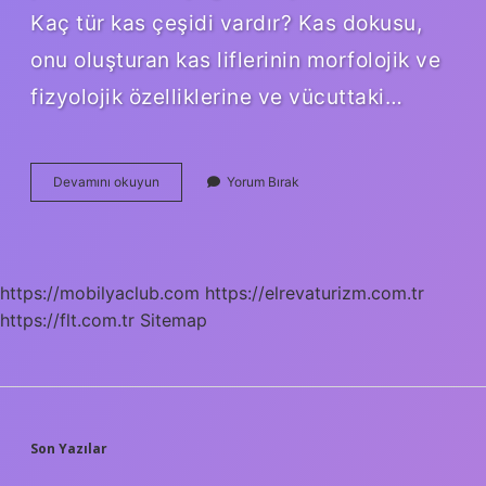
Kaç tür kas çeşidi vardır? Kas dokusu,
onu oluşturan kas liflerinin morfolojik ve
fizyolojik özelliklerine ve vücuttaki…
Hangi
Devamını okuyun
Yorum Bırak
Kas
Çeşitleri
Nerede
Bulunur
https://mobilyaclub.com
https://elrevaturizm.com.tr
https://flt.com.tr
Sitemap
SIDEBAR
Son Yazılar