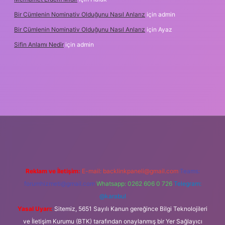
Bir Cümlenin Nominativ Olduğunu Nasıl Anlarız
için
admin
Bir Cümlenin Nominativ Olduğunu Nasıl Anlarız
için
Ayaz
Sifin Anlamı Nedir
için
admin
ne
Reklam ve İletişim:
E-mail:
backlinkpaneli@gmail.com
Teams:
forumhizmeti@gmail.com
Whatsapp: 0262 606 0 726
Telegram:
@karabul
Yasal Uyarı:
Sitemiz, 5651 Sayılı Kanun gereğince Bilgi Teknolojileri
ve İletişim Kurumu (BTK) tarafından onaylanmış bir Yer Sağlayıcı