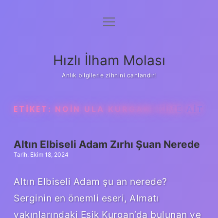
menüyü
Anasayfa
aç
Gizlilik Politikası
Hızlı İlham Molası
Yasal Uyarı
Anlık bilgilerle zihnini canlandır!
Hakkımızda
ETIKET:
NOIN ULA KURGANI KIME AIT
Altın Elbiseli Adam Zırhı Şuan Nerede
Tarih: Ekim 18, 2024
Altın Elbiseli Adam şu an nerede?
Serginin en önemli eseri, Almatı
yakınlarındaki Esik Kurgan’da bulunan ve