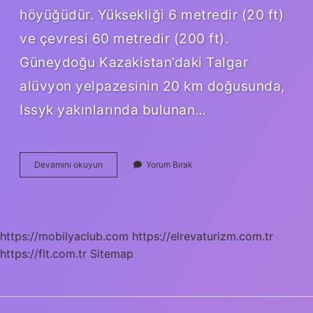
höyüğüdür. Yüksekliği 6 metredir (20 ft)
ve çevresi 60 metredir (200 ft).
Güneydoğu Kazakistan’daki Talgar
alüvyon yelpazesinin 20 km doğusunda,
Issyk yakınlarında bulunan…
Altın
Devamını okuyun
Yorum Bırak
Elbiseli
Adam
Zırhı
Şuan
Nerede
https://mobilyaclub.com
https://elrevaturizm.com.tr
https://flt.com.tr
Sitemap