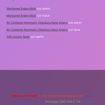
Merhamet Erdem Midir
için
admin
Merhamet Erdem Midir
için
Haluk
Bir Cümlenin Nominativ Olduğunu Nasıl Anlarız
için
admin
Bir Cümlenin Nominativ Olduğunu Nasıl Anlarız
için
Ayaz
Sifin Anlamı Nedir
için
admin
ne
Reklam ve İletişim:
E-mail:
backlinkpaneli@gmail.com
Teams:
forumhizmeti@gmail.com
Whatsapp: 0262 606 0 726
Telegram: