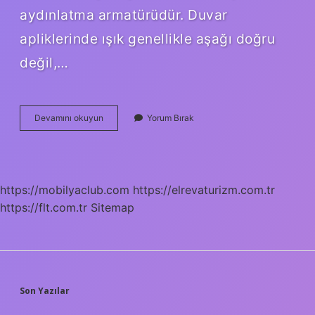
aydınlatma armatürüdür. Duvar
apliklerinde ışık genellikle aşağı doğru
değil,…
Aplik
Devamını okuyun
Yorum Bırak
Ne
Demek
Tarih
https://mobilyaclub.com
https://elrevaturizm.com.tr
https://flt.com.tr
Sitemap
SIDEBAR
Son Yazılar