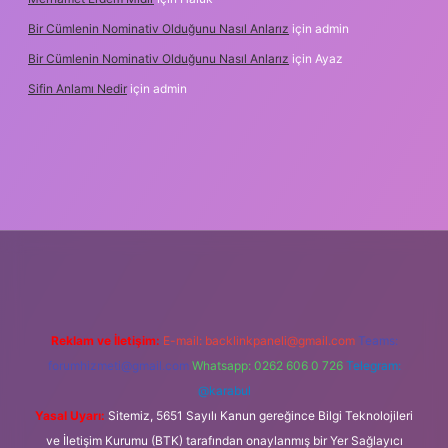
Bir Cümlenin Nominativ Olduğunu Nasıl Anlarız
için
admin
Bir Cümlenin Nominativ Olduğunu Nasıl Anlarız
için
Ayaz
Sifin Anlamı Nedir
için
admin
 giriş
tulipbet.online
Reklam ve İletişim:
E-mail:
backlinkpaneli@gmail.com
Teams:
forumhizmeti@gmail.com
Whatsapp: 0262 606 0 726
Telegram:
@karabul
Yasal Uyarı:
Sitemiz, 5651 Sayılı Kanun gereğince Bilgi Teknolojileri
ve İletişim Kurumu (BTK) tarafından onaylanmış bir Yer Sağlayıcı