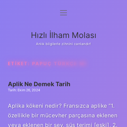
menüyü
Anasayfa
aç
Gizlilik Politikası
Hızlı İlham Molası
Yasal Uyarı
Anlık bilgilerle zihnini canlandır!
Hakkımızda
ETIKET:
PAPUÇ TÜRKÇE MI
Aplik Ne Demek Tarih
Tarih: Ekim 26, 2024
Aplika kökeni nedir? Fransızca aplike “1.
özellikle bir mücevher parçasına eklenen
veya eklenen bir şey, süs terimi [eski], 2.